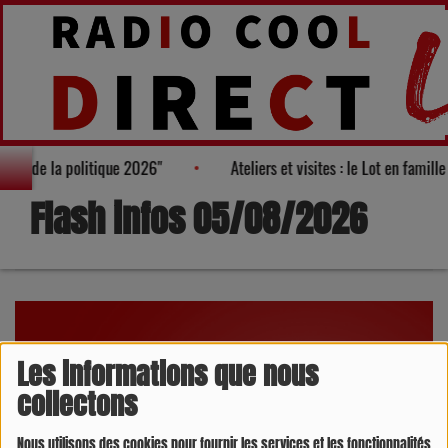
isages de la politique 2026"
Ateliers et visites : le Lot en famill
Flash infos 05/08/2026
Les informations que nous
collectons
Nous utilisons des cookies pour fournir les services et les fonctionnalités