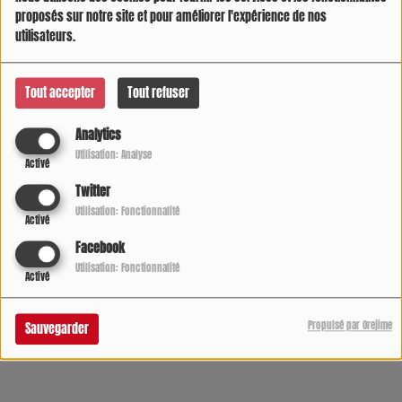
proposés sur notre site et pour améliorer l'expérience de nos
utilisateurs.
Tout accepter
Tout refuser
Analytics
Utilisation: Analyse
Activé
Twitter
Utilisation: Fonctionnalité
Activé
Facebook
05 AOÛT 2026 -
667217 VUES
Utilisation: Fonctionnalité
Activé
Écouter le podcast
Télécharger le podcast
Propulsé par Orejime
Sauvegarder
L'infos sur radio COOL DIRECT de 7h à 21h