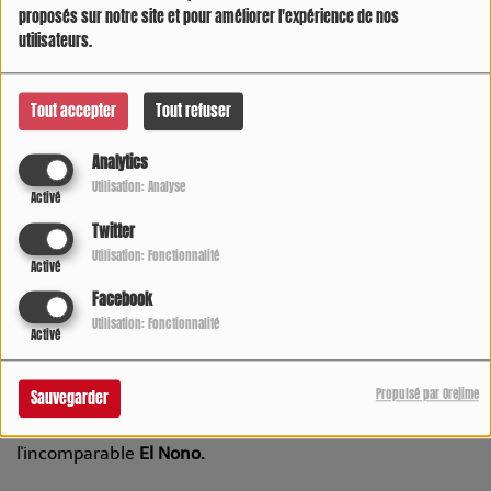
proposés sur notre site et pour améliorer l'expérience de nos
utilisateurs.
Tout accepter
Tout refuser
Analytics
Utilisation: Analyse
Activé
Twitter
Utilisation: Fonctionnalité
Activé
Facebook
MARDI ET DIMANCHE, DE 22:00 À 23:00
Utilisation: Fonctionnalité
Activé
3589 VUES
Propulsé par Orejime
Sauvegarder
Vous écoutez l’émission
"Latino America",
présenté par
l'incomparable
El Nono.