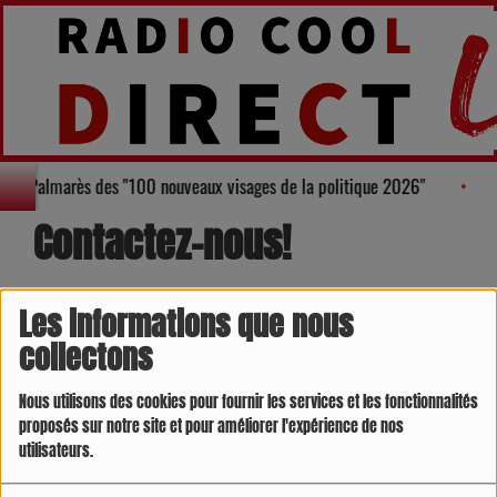
au, figure au Palmarès des "100 nouveaux visages de la politique 2026"
Contactez-nous!
Les informations que nous
Nom
*
collectons
Nous utilisons des cookies pour fournir les services et les fonctionnalités
Email
*
proposés sur notre site et pour améliorer l'expérience de nos
utilisateurs.