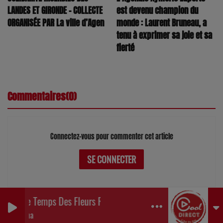
LANDES ET GIRONDE – COLLECTE
est devenu champion du
ORGANISÉE PAR La ville d’Agen
monde : Laurent Bruneau, a
tenu à exprimer sa joie et sa
fierté
Commentaires(0)
Connectez-vous pour commenter cet article
SE CONNECTER
e Temps Des Fleurs Remix
0
0
0
ma