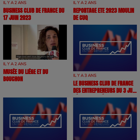
IL Y A 2 ANS
IL Y A 2 ANS
BUSINESS CLUB DE FRANCE DU
REPORTAGE ETE 2023 MOULIN
17 JUIN 2023
DE CUQ
IL Y A 2 ANS
MUSÉE DU LIÈGE ET DU
IL Y A 3 ANS
BOUCHON
LE BUSINESS CLUB DE FRANCE
DES ENTREPRENEURS DU 3 JUIN
: ÉMISSION SPÉCIALE 4 ANS !