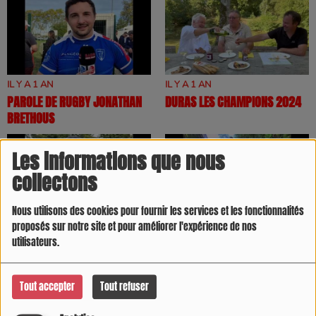
IL Y A 1 AN
IL Y A 1 AN
PAROLE DE RUGBY JONATHAN
DURAS LES CHAMPIONS 2024
BRETHOUS
Les informations que nous
collectons
Nous utilisons des cookies pour fournir les services et les fonctionnalités
IL Y A 1 AN
IL Y A 1 AN
proposés sur notre site et pour améliorer l'expérience de nos
REPORTAGE 2024 MUSÉE DE
PODCAST TOURISME 47 ALBRET
utilisateurs.
CARDONNET
TOURISME
Tout accepter
Tout refuser