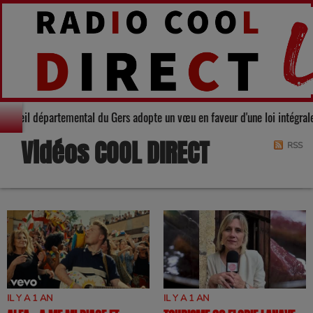
darité : Le Conseil départemental du Gers adopte un vœu en faveur d'une loi
Vidéos COOL DIRECT
RSS
IL Y A 1 AN
IL Y A 1 AN