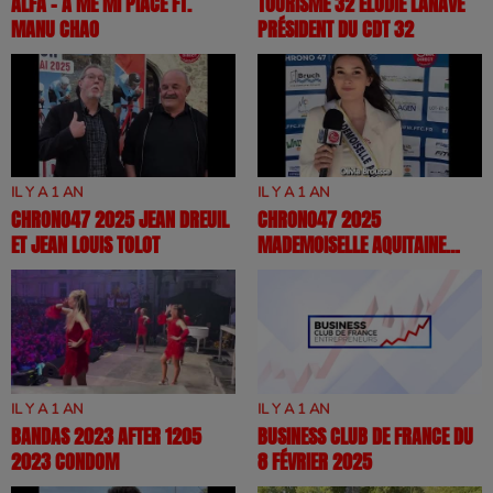
ALFA - A ME MI PIACE FT.
TOURISME 32 ELODIE LANAVE
MANU CHAO
PRÉSIDENT DU CDT 32
IL Y A 1 AN
IL Y A 1 AN
CHRONO47 2025 JEAN DREUIL
CHRONO47 2025
ET JEAN LOUIS TOLOT
MADEMOISELLE AQUITAINE
2025
IL Y A 1 AN
IL Y A 1 AN
BANDAS 2023 AFTER 1205
BUSINESS CLUB DE FRANCE DU
2023 CONDOM
8 FÉVRIER 2025