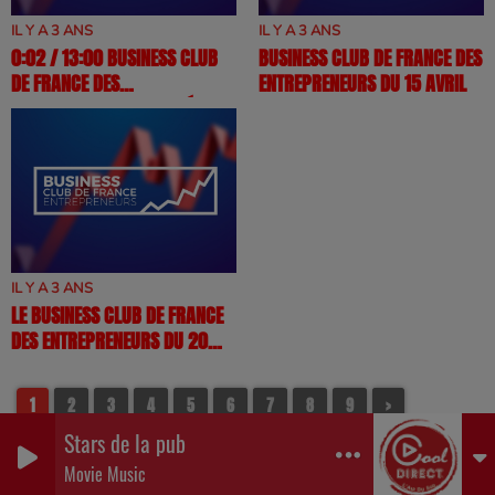
IL Y A 3 ANS
IL Y A 3 ANS
0:02 / 13:00 BUSINESS CLUB
BUSINESS CLUB DE FRANCE DES
DE FRANCE DES
ENTREPRENEURS DU 15 AVRIL
ENTREPRENEURS DU 18 FÉVRIER
IL Y A 3 ANS
LE BUSINESS CLUB DE FRANCE
DES ENTREPRENEURS DU 20
MAI
1
2
3
4
5
6
7
8
9
>
Stars de la pub
Movie Music