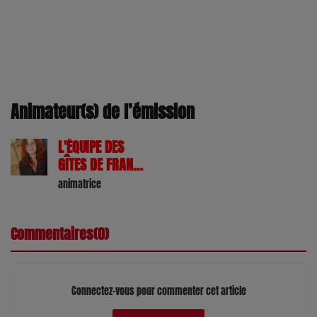
Animateur(s) de l’émission
L'ÉQUIPE DES
GÎTES DE FRANCE
47
animatrice
Commentaires(0)
Connectez-vous pour commenter cet article