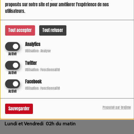
proposés sur notre site et pour améliorer l'expérience de nos
utilisateurs.
Tout accepter
Tout refuser
Analytics
Utilisation: Analyse
Activé
Twitter
Utilisation: Fonctionnalité
Activé
Facebook
LUNDI, MERCREDI ET VENDREDI, DE 21:00 À 22:00
Utilisation: Fonctionnalité
Activé
4582 VUES
Propulsé par Orejime
Sauvegarder
-Une Heure Avant la Nuit avec Tony Le mercredi 21 le
Lundi et Vendredi 02h du matin