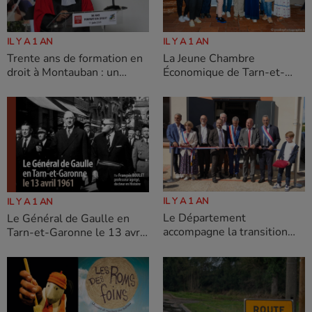
IL Y A 1 AN
IL Y A 1 AN
Trente ans de formation en
La Jeune Chambre
droit à Montauban : un
Économique de Tarn-et-
anniversaire sous le signe
Garonne mobilise le
de la réussite collective
territoire pour sauver des
vies : une journée de
formation plébiscitée par le
public et les institutions
IL Y A 1 AN
IL Y A 1 AN
Le Département
Le Général de Gaulle en
accompagne la transition
Tarn-et-Garonne le 13 avril
énergétique et la
1961
modernisation de Saint-
Nauphary