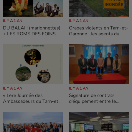
IL Y A 1 AN
IL Y A 1 AN
DU BALAI ! (marionnettes)
Orages violents en Tarn-et-
+ LES ROMS DES FOINS
Garonne : les agents du
(concert) SAMEDI 14 JUIN
Département à pied
2025
d’oeuvre sur tout le
territoire
IL Y A 1 AN
IL Y A 1 AN
« 1ère Journée des
Signature de contrats
Ambassadeurs du Tarn-et-
d’équipement entre le
Garonne » à l’Abbaye de
Département et les
Belleperche le samedi 24
communes de Bioule,
Mai
Bressols et Caumont