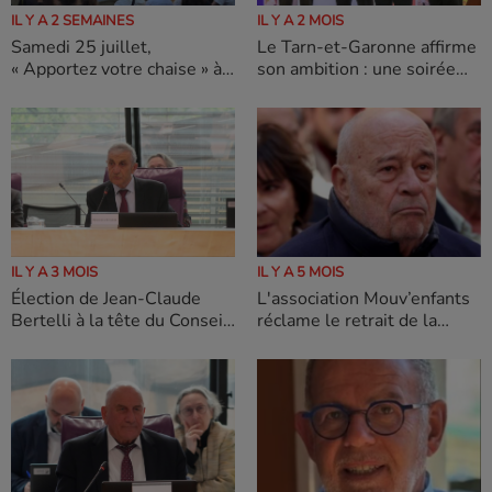
IL Y A 2 SEMAINES
IL Y A 2 MOIS
Samedi 25 juillet,
Le Tarn-et-Garonne affirme
« Apportez votre chaise » à
son ambition : une soirée
l’abbaye de Belleperche
dédiée à l’attractivité et à la
pour un festival à
notoriété de la destination
destination des petits et
des grands
IL Y A 5 MOIS
IL Y A 3 MOIS
L'association Mouv’enfants
Élection de Jean-Claude
réclame le retrait de la
Bertelli à la tête du Conseil
candidature de Jean-Michel
Département de Tarn-et-
Baylet
Garonne