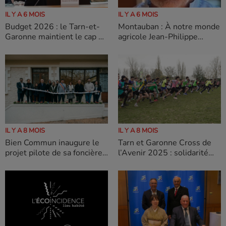
IL Y A 6 MOIS
IL Y A 6 MOIS
Montauban : À notre monde
Budget 2026 : le Tarn-et-
agricole Jean-Philippe
Garonne maintient le cap de
LABARRE Tête de liste
la solidarité et de
Nouveau Montauban
l’investissement
IL Y A 8 MOIS
IL Y A 8 MOIS
Bien Commun inaugure le
Tarn et Garonne Cross de
projet pilote de sa foncière
l’Avenir 2025 : solidarité
solidaire au service de la
inclusion et engagement
revitalisation des petites
des jeunes
villes et villages en
Occitanie : la Maison Mazet
à Cazes-Mondenard (82)