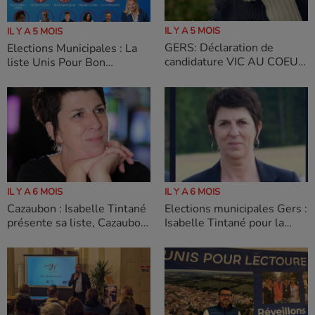
IL Y A 5 MOIS
IL Y A 5 MOIS
GERS: Déclaration de
Elections Municipales : La
candidature VIC AU COEUR
liste Unis Pour Bon
Isabelle Marie
Encontre, dévoilée
IL Y A 6 MOIS
IL Y A 6 MOIS
Elections municipales Gers :
Cazaubon : Isabelle Tintané
Isabelle Tintané pour la
présente sa liste, Cazaubon
continuité
demain ensemble