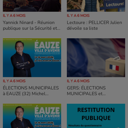
IL Y A 6 MOIS
IL Y A 6 MOIS
Yannick Ninard - Réunion
Lectoure : PELLICER Julien
publique sur la Sécurité et
dévoile sa liste
la Tranquillité Publique : un
échange constructif et
mobilisateur
IL Y A 6 MOIS
IL Y A 6 MOIS
ÉLECTIONS MUNICIPALES
GERS: ÉLECTIONS
à EAUZE (32) Michel
MUNICIPALES et
GABAS dévoile sa liste
COMMUNAUTAIRES des
15 et 22 mars 2026
DÉCLARATIONS DE
CANDIDATURE