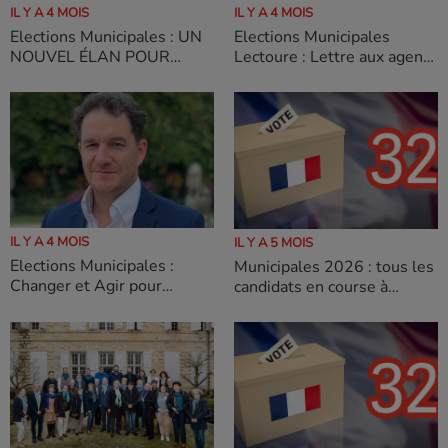
IL Y A 4 MOIS
IL Y A 4 MOIS
Elections Municipales : UN
Elections Municipales
NOUVEL ÉLAN POUR
Lectoure : Lettre aux agents
EAUZE la liste de Carole
de la Ville de Lectoure par
Rolando
Xavier Ballenghien
IL Y A 4 MOIS
IL Y A 5 MOIS
Elections Municipales :
Municipales 2026 : tous les
Changer et Agir pour
candidats en course à
Fleurance avec Grégory
Nogaro
Bobbato