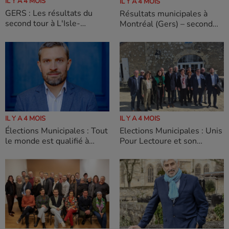
IL Y A 4 MOIS
IL Y A 4 MOIS
GERS : Les résultats du
Résultats municipales à
second tour à L'Isle-
Montréal (Gers) – second
Jourdain victoire d' Éric
tour Victoire de Nelly
Bizard
DESPAX
IL Y A 4 MOIS
IL Y A 4 MOIS
Élections Municipales : Tout
Elections Municipales : Unis
le monde est qualifié à
Pour Lectoure et son
Auch.
programme pour Lectoure