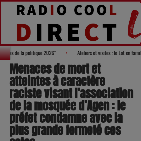
 des "100 nouveaux visages de la politique 2026"
Ateliers et vis
Menaces de mort et
atteintes à caractère
raciste visant l’association
de la mosquée d’Agen : le
préfet condamne avec la
plus grande fermeté ces