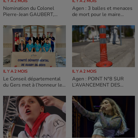
IL Y A 2 MOIS
IL Y A 2 MOIS
Nomination du Colonel
Agen : 3 balles et menaces
Pierre-Jean GAUBERT,
de mort pour le maire
futur directeur
d'Agen
départemental adjoint du
SDIS 32
IL Y A 2 MOIS
IL Y A 2 MOIS
Le Conseil départemental
Agen : POINT N°8 SUR
du Gers met à l’honneur les
L’AVANCEMENT DES
équipes féminines
TRAVAUX DU RÉSEAU DE
qualifiées en finale
CHALEUR URBAIN
départementale