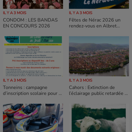
IL Y A 3 MOIS
IL Y A 3 MOIS
CONDOM : LES BANDAS
Fêtes de Nérac 2026 un
EN CONCOURS 2026
rendez-vous en Albret
incontournable
IL Y A 3 MOIS
IL Y A 3 MOIS
Cahors : Extinction de
Tonneins : campagne
l’éclairage public retardée à
d’inscription scolaire pour la
1 heure du matin
rentrée 2026/2027 se
poursuit jusqu’au 7 Mai
2026.