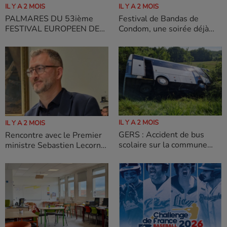
IL Y A 2 MOIS
IL Y A 2 MOIS
Festival de Bandas de
PALMARES DU 53ième
Condom, une soirée déjà
FESTIVAL EUROPEEN DE
prometteuse
BANDAS Y PENAS DE
CONDOM 2026
IL Y A 2 MOIS
IL Y A 2 MOIS
GERS : Accident de bus
Rencontre avec le Premier
scolaire sur la commune
ministre Sebastien Lecornu
d’Aignan
: « La LGV est maintenant
un chantier irréversible »