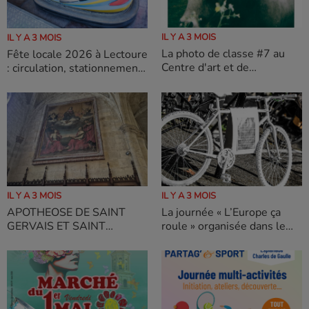
IL Y A 3 MOIS
IL Y A 3 MOIS
La photo de classe #7 au
Fête locale 2026 à Lectoure
Centre d'art et de
: circulation, stationnement,
photographie de Lectoure
sécurité… ce qu’il faut savoir
IL Y A 3 MOIS
IL Y A 3 MOIS
APOTHEOSE DE SAINT
La journée « L’Europe ça
GERVAIS ET SAINT
roule » organisée dans le
PROTAIS à LECTOURE
cadre de « Mai à vélo » en
partenariat avec la Maison
de l’Europe et Vélocité en
Agenais.