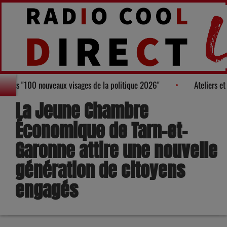
 au Palmarès des "100 nouveaux visages de la politique 2026"
At
La Jeune Chambre
Économique de Tarn-et-
Garonne attire une nouvelle
génération de citoyens
engagés