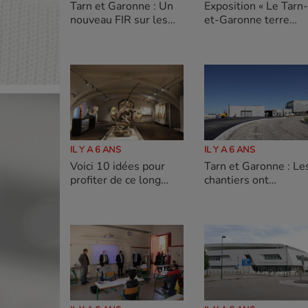
Tarn et Garonne : Un
Exposition « Le Tarn-
nouveau FIR sur les
et-Garonne terre
routes
d'aviateurs »
IL Y A 6 ANS
IL Y A 6 ANS
Voici 10 idées pour
Tarn et Garonne : Les
profiter de ce long
chantiers ont
week-end en Tarn-et-
redémarré !
Garonne :