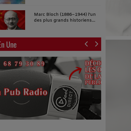
malins"
Marc Bloch (1886–1944) l'un
des plus grands historiens
français du XXe siècle
En Une