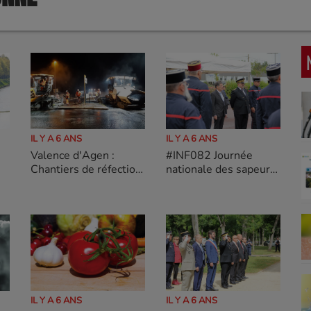
IL Y A 6 ANS
IL Y A 6 ANS
Valence d'Agen :
#INF082 Journée
Chantiers de réfection
nationale des sapeurs-
sur les giratoires
pompiers
Département de Tarn-
et-Garonne
IL Y A 6 ANS
IL Y A 6 ANS