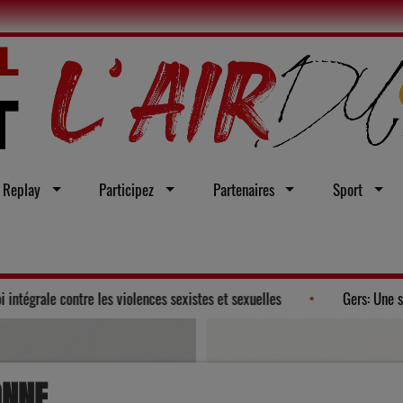
Replay
Participez
Partenaires
Sport
pte un vœu en faveur d'une loi intégrale contre les violences sexistes et s
ONNE