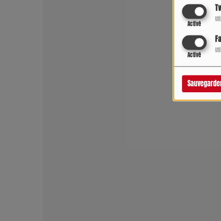
Tw
Ut
Activé
F
Ut
Activé
Sauvegarde