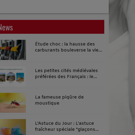
News
Étude choc : la hausse des
carburants bouleverse la vie
quotidienne des habitants des
territoires ruraux
Les petites cités médiévales
préférées des Français : le
classement 2026 qui remonte
le temps
La fameuse piqûre de
moustique
L'Astuce du Jour : L'astuce
fraîcheur spéciale "glaçons