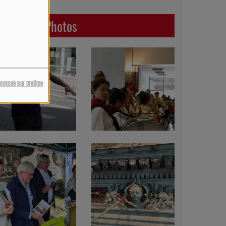
Dernières Photos
ropulsé par Orejime