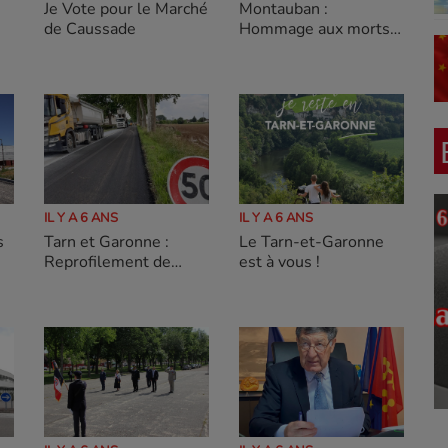
Je Vote pour le Marché
Montauban :
de Caussade
Hommage aux morts
d'Indochine
IL Y A 6 ANS
IL Y A 6 ANS
Tarn et Garonne :
Le Tarn-et-Garonne
Reprofilement de
est à vous !
chaussée à
Goudourville