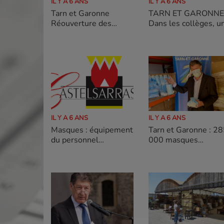
IL Y A 6 ANS
IL Y A 6 ANS
Tarn et Garonne
TARN ET GARONNE 
Réouverture des
Dans les collèges, u
collèges: visite
nouvelle rentrée bie
exceptionnelle du
préparée et très
Préfet et du Président
surveillée
Astruc à Ingres
IL Y A 6 ANS
IL Y A 6 ANS
Masques : équipement
Tarn et Garonne : 2
du personnel
000 masques
municipal et dotation à
commandés par le
la population
Conseil
départemental, dont
170 000 reçus depu
le début de la crise