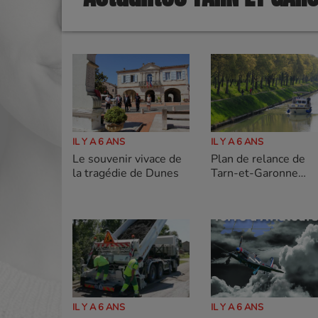
IL Y A 6 ANS
IL Y A 6 ANS
Le souvenir vivace de
Plan de relance de
la tragédie de Dunes
Tarn-et-Garonne
Tourisme
IL Y A 6 ANS
IL Y A 6 ANS