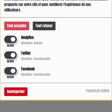
proposés sur notre site et pour améliorer l'expérience de nos
utilisateurs.
Tout accepter
Tout refuser
Analytics
Utilisation: Analyse
Activé
Twitter
Utilisation: Fonctionnalité
Activé
Facebook
05 AOÛT 2026 -
666738 VUES
Utilisation: Fonctionnalité
Activé
Écouter le podcast
Télécharger le podcast
Propulsé par Orejime
Sauvegarder
L'infos sur radio COOL DIRECT de 7h à 21h