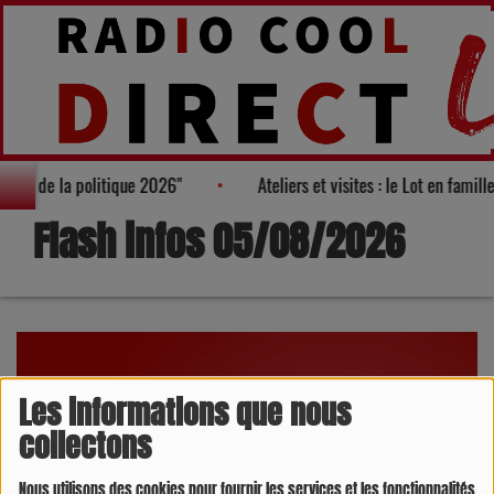
isages de la politique 2026"
Ateliers et visites : le Lot en famil
Flash infos 05/08/2026
Les informations que nous
collectons
Nous utilisons des cookies pour fournir les services et les fonctionnalités