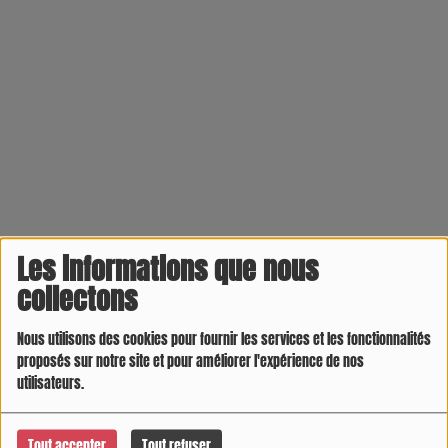
Les informations que nous
collectons
Nous utilisons des cookies pour fournir les services et les fonctionnalités
Baratto Isabelle (employée de restauration)
proposés sur notre site et pour améliorer l'expérience de nos
utilisateurs.
Raymond Claude (gestionnaire, retraité)
Pilliaudin Thierry (cadre banque, retraité, maire sortant)
Tout accepter
Tout refuser