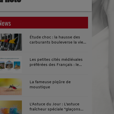
News
Étude choc : la hausse des
carburants bouleverse la vie
quotidienne des habitants des
territoires ruraux
Les petites cités médiévales
préférées des Français : le
classement 2026 qui remonte
le temps
La fameuse piqûre de
moustique
L'Astuce du Jour : L'astuce
fraîcheur spéciale "glaçons