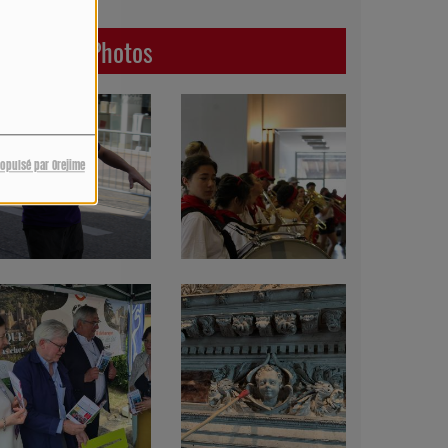
Dernières Photos
ropulsé par Orejime