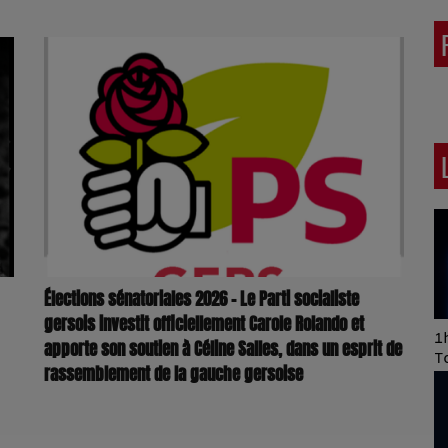
Élections sénatoriales 2026 – Le Parti socialiste
gersois investit officiellement Carole Rolando et
Art of Mixing Series
1h
apporte son soutien à Céline Salles, dans un esprit de
Proposée par Jean
T
rassemblement de la gauche gersoise
Anza