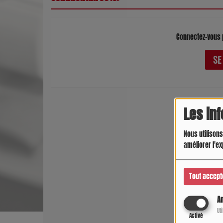
Connectez-vous 
SE
Les in
Nous utilisons
améliorer l'ex
Tout accept
An
Ut
Activé