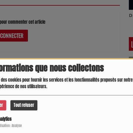
Latino América
D
pour commenter cet article
 CONNECTER
formations que nous collectons
 des cookies pour fournir les services et les fonctionnalités proposés sur notre 
périence de nos utilisateurs.
er
Tout refuser
alytics
Crespo Christine
J
P
ilisation: Analyse