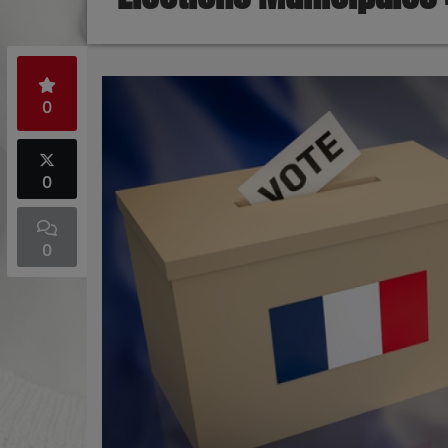
0
0
0