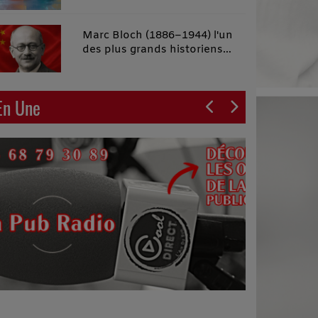
malins"
Marc Bloch (1886–1944) l'un
des plus grands historiens
français du XXe siècle
En Une