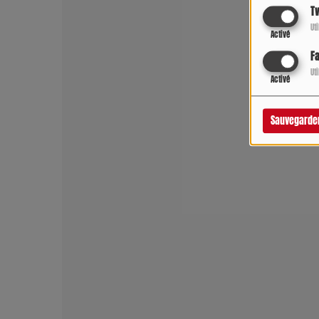
Tw
Ut
Activé
F
Ut
Activé
Sauvegarde