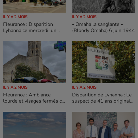
IL Y A 2 MOIS
IL Y A 2 MOIS
Fleurance : Disparition
« Omaha la sanglante »
Lyhanna ce mercredi, un
(Bloody Omaha) 6 juin 1944
ancien professeur de sport
de Jérôme Barella a
témoigné
IL Y A 2 MOIS
IL Y A 2 MOIS
Fleurance : Ambiance
Disparition de Lyhanna : Le
lourde et visages fermés ce
suspect de 41 ans originaire
matin sur le marché de
de Monstestruc sur Gers
Fleurance.