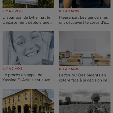
IL Y A 2 MOIS
IL Y A 2 MOIS
Disparition de Lyhanna : le
Fleurance : Les gendarmes
Département déploie une
ont découvert le corps d'un
cellule psychologique à
enfant dans un silo à grains
destination de ses agents
IL Y A 2 MOIS
IL Y A 2 MOIS
Le procès en appel de
Lectoure : Des parents en
Yassine El Azizi s'est ouvert
colère face à la décision de
le 1er juin 2026
fermeture d’un poste de
direction et l’impact sur
leurs enfants