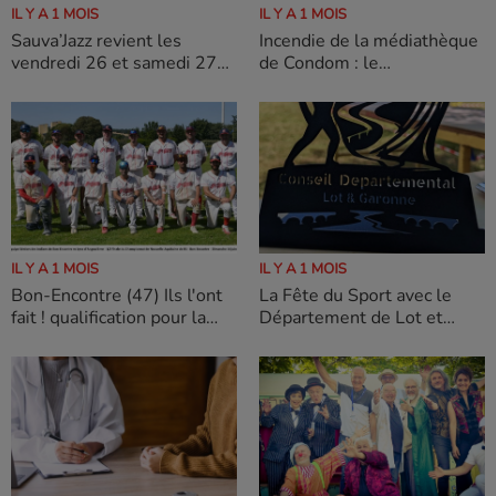
IL Y A 1 MOIS
IL Y A 1 MOIS
Sauva’Jazz revient les
Incendie de la médiathèque
vendredi 26 et samedi 27
de Condom : le
juin 2026
Département mobilisé pour
accompagner la sauvegarde
du patrimoine
documentaire.
IL Y A 1 MOIS
IL Y A 1 MOIS
La Fête du Sport avec le
Bon-Encontre (47) Ils l'ont
Département de Lot et
fait ! qualification pour la
Garonne
Finale du Championnat de
Nouvelle Aquitaine R1