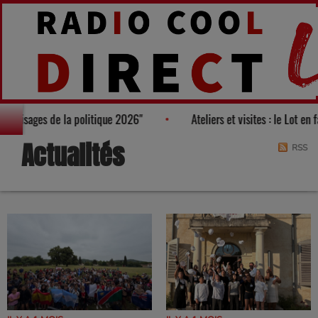
almarès des "100 nouveaux visages de la politique 2026"
Ateliers
Actualités
RSS