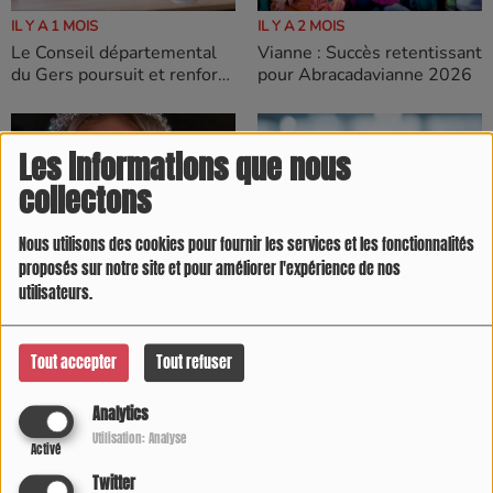
IL Y A 2 MOIS
IL Y A 1 MOIS
Vianne : Succès retentissant
Le Conseil départemental
pour Abracadavianne 2026
du Gers poursuit et renforce
sa mobilisation contre la
désertification médicale
Les informations que nous
collectons
Nous utilisons des cookies pour fournir les services et les fonctionnalités
proposés sur notre site et pour améliorer l'expérience de nos
IL Y A 2 MOIS
IL Y A 2 MOIS
utilisateurs.
Une nouvelle reine pour le
Disparition de Lyhanna :
département : Émilie
L'indécence des bavardages
Serrano décroche le titre de
le tribunal de l'immédiateté
Tout accepter
Tout refuser
Miss Gers
Analytics
Utilisation: Analyse
Activé
Twitter