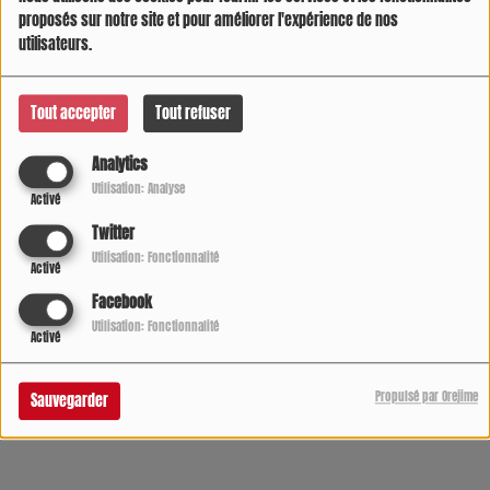
proposés sur notre site et pour améliorer l'expérience de nos
utilisateurs.
Tout accepter
Tout refuser
Analytics
Utilisation: Analyse
Activé
Twitter
Utilisation: Fonctionnalité
Activé
Facebook
05 AOÛT 2026 -
666108 VUES
Utilisation: Fonctionnalité
Activé
Écouter le podcast
Télécharger le podcast
Propulsé par Orejime
Sauvegarder
L'infos sur radio COOL DIRECT de 7h à 21h