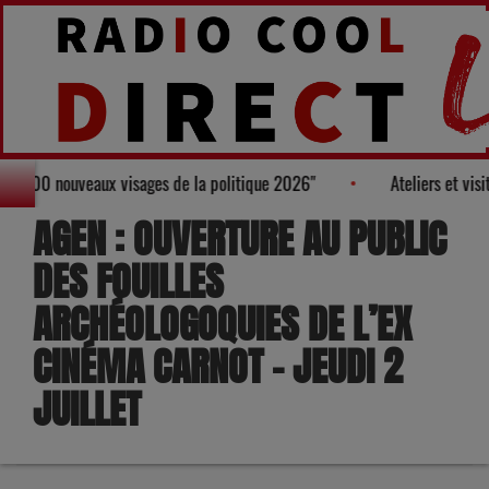
almarès des "100 nouveaux visages de la politique 2026"
Ateliers
AGEN : OUVERTURE AU PUBLIC
DES FOUILLES
ARCHÉOLOGOQUIES DE L’EX
CINÉMA CARNOT – JEUDI 2
JUILLET