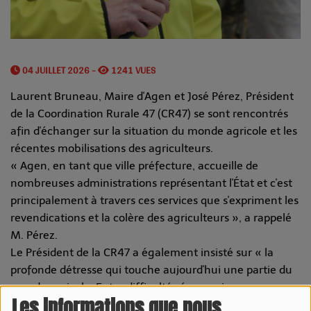
04 JUILLET 2026 -
1241 VUES
Laurent Bruneau, Maire d'Agen et José Pérez, Président
de la Coordination Rurale 47 (CR47) se sont rencontrés
afin d'échanger sur la situation du monde agricole et les
récentes mobilisations des agriculteurs.
« Agen, en tant que ville préfecture, accueille de
nombreuses administrations représentant l'État et c'est
principalement à travers ces services que s'expriment les
revendications et la colère des agriculteurs », a rappelé
M. Pérez.
Le Président de la CR47 a également insisté sur « la
profonde détresse qui touche aujourd'hui une partie du
monde agricole. Entre difficultés économiques,
Les informations que nous
contraintes administratives, concurrence déloyale, aléas