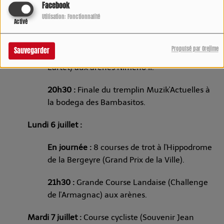
Facebook
Saint-Luperc.
Utilisation: Fonctionnalité
Activé
13h00 :
Repas de l'Aficion.
Propulsé par Orejime
Sauvegarder
17h30 :
Novillada sans picadors (Ganaderia du
Lartet) aux arènes Nimeño II.
20h30 :
Finale du tremplin Muzik'Actuelles à
la bodega des Bambasitos.
Lundi 6 juillet :
En journée :
8 courses de trot à l'Hippodrome
de la Bergeyre (Grand Prix de la Ville).
21h30 :
Grande Course Landaise (Challenge
de l'Armagnac) aux arènes.
Mardi 7 juillet :
Course cycliste (Souvenir Jean