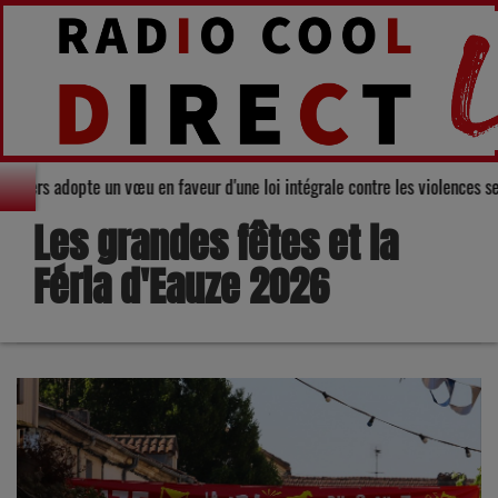
nseil départemental du Gers adopte un vœu en faveur d'une loi intégrale con
Les grandes fêtes et la
Féria d'Eauze 2026