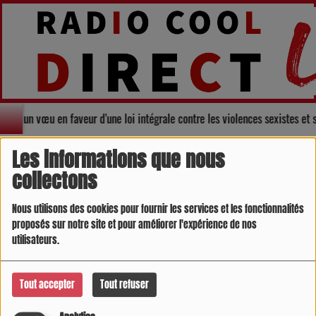
dopte un vœu en faveur d'une loi intégrale contre les violences sexistes et
Déposez un événement
Les informations que nous
collectons
Nous utilisons des cookies pour fournir les services et les fonctionnalités
04 NOVEMBRE 2024 -
8251 VUES
proposés sur notre site et pour améliorer l'expérience de nos
utilisateurs.
N'hésitez à envoyer votre évènement par mail
cooldirect@orange.fr
Tout accepter
Tout refuser