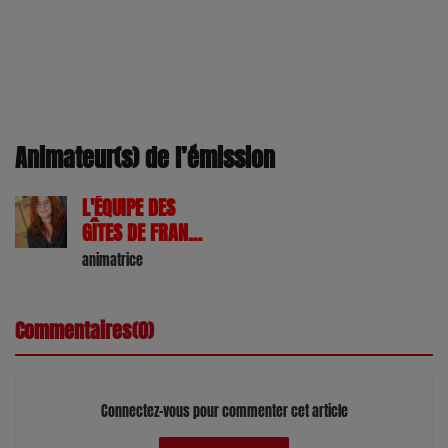
Animateur(s) de l’émission
L'ÉQUIPE DES
GÎTES DE FRANCE
47
animatrice
Commentaires(0)
Connectez-vous pour commenter cet article