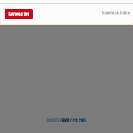
Propulsé par Orejime
Sauvegarder
LA FAMILLE COOL Été 2020
La COOL FAMILY été 2019