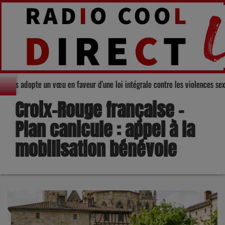
seil départemental du Gers adopte un vœu en faveur d'une loi intégrale cont
Croix-Rouge française –
Plan canicule : appel à la
mobilisation bénévole