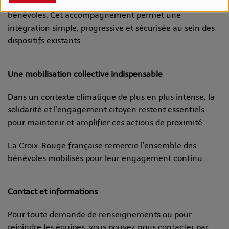
actions sera accueillie et accompagnée par les équipes
bénévoles. Cet accompagnement permet une
intégration simple, progressive et sécurisée au sein des
dispositifs existants.
Une mobilisation collective indispensable
Dans un contexte climatique de plus en plus intense, la
solidarité et l’engagement citoyen restent essentiels
pour maintenir et amplifier ces actions de proximité.
La Croix-Rouge française remercie l’ensemble des
bénévoles mobilisés pour leur engagement continu.
Contact et informations
Pour toute demande de renseignements ou pour
rejoindre les équipes, vous pouvez nous contacter par