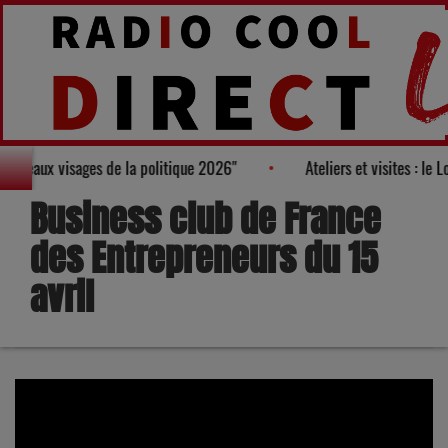
u Palmarès des "100 nouveaux visages de la politique 2026"
Ate
Business club de France
des Entrepreneurs du 15
avril