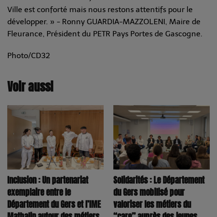
Ville est conforté mais nous restons attentifs pour le
développer. » - Ronny GUARDIA-MAZZOLENI, Maire de
Fleurance, Président du PETR Pays Portes de Gascogne.
Photo/CD32
Voir aussi
Inclusion : Un partenariat
Solidarités : Le Département
exemplaire entre le
du Gers mobilisé pour
Département du Gers et l’IME
valoriser les métiers du
Mathalin autour des métiers
“care” auprès des jeunes