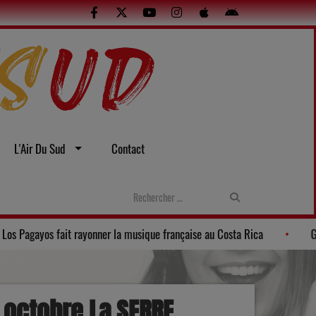
L'Air Du Sud
Contact
e tout l’été
La Banda Los Pagayos fait rayonner la musique frança
 octobre La SERRE