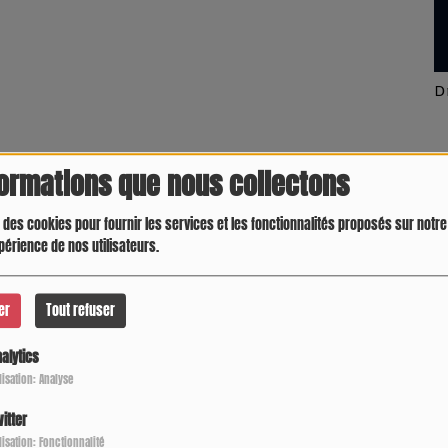
Latino América
D
60m² modulables jusqu’à 100 m²
formations que nous collectons
 des cookies pour fournir les services et les fonctionnalités proposés sur notre 
périence de nos utilisateurs.
 d’entreprises en format incubation et pépinière
er
Tout refuser
alytics
ilisation: Analyse
itter
osystème entrepreneurial :
Crespo Christine
J
ilisation: Fonctionnalité