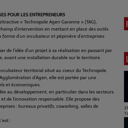
ISES POUR LES ENTREPRENEURS
attractive « Technopole Agen Garonne » (TAG),
champ d’intervention en mettant en place des outils
 forme d’un incubateur et pépinière d’entreprises
ser de l’idée d’un projet à sa réalisation en passant par
 avant une installation durable sur le territoire.
 incubateur territorial situé au coeur du Technopole
’Agglomération d’Agen, elle est portée par une
nels et économiques.
idée au développement, en particulier dans les secteurs
 et de l'innovation responsable. Elle propose des
prises : bureaux privatifs, coworking, salles de
Art of Mixing Series
1h
Proposée par Jean
T
Anza
’est :