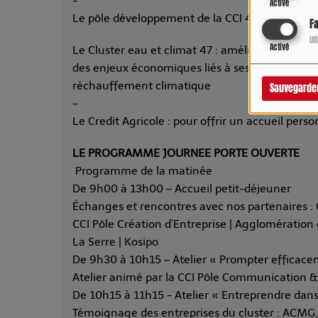
-
Activé
Le pôle développement de la CCI 47 : création r
F
Ut
Activé
Le Cluster eau et climat 47 : amélioration quant
des enjeux économiques liés à ses divers usage
réchauffement climatique
Sauvegarde
-
Le Credit Agricole : pour offrir un accueil per
LE PROGRAMME JOURNEE PORTE OUVERTE
Programme de la matinée
De 9h00 à 13h00 – Accueil petit-déjeuner
Échanges et rencontres avec nos partenaires : C
CCI Pôle Création d’Entreprise | Agglomératio
La Serre | Kosipo
De 9h30 à 10h15 – Atelier « Prompter efficacem
Atelier animé par la CCI Pôle Communication & M
De 10h15 à 11h15 - Atelier « Entreprendre dans
Témoignage des entreprises du cluster : ACMG, A