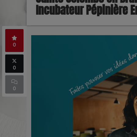
Incubateur Pépinière E
0
0
0