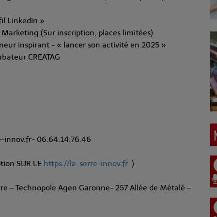
il LinkedIn »
arketing (Sur inscription, places limitées)
ur inspirant - « lancer son activité en 2025 »
cubateur CREATAG
nnov.fr- 06.64.14.76.46
iption SUR LE
https://la-serre-innov.fr
)
erre – Technopole Agen Garonne- 257 Allée de Métalé –