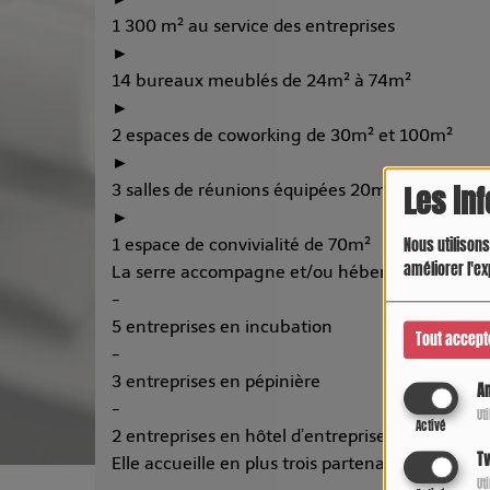
1 300 m² au service des entreprises
►
14 bureaux meublés de 24m² à 74m²
►
2 espaces de coworking de 30m² et 100m²
►
3 salles de réunions équipées 20m² / 30m² / 
Les in
►
1 espace de convivialité de 70m²
Nous utilisons
améliorer l'ex
La serre accompagne et/ou héberge une dizaine
-
5 entreprises en incubation
Tout accept
-
3 entreprises en pépinière
An
-
Ut
Activé
2 entreprises en hôtel d’entreprises
Tw
Elle accueille en plus trois partenaires de l’éc
Ut