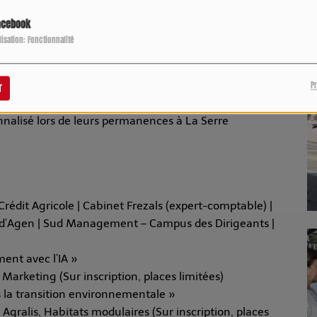
P
eprise d’entreprise
acebook
ilisation: Fonctionnalité
itative et qualitative de la ressource en eau, en regard
s et de l’adaptation nécessaire aux contraintes du
P
r
sonnalisé lors de leurs permanences à La Serre
rédit Agricole | Cabinet Frezals (expert-comptable) |
n d’Agen | Sud Management – Campus des Dirigeants |
ent avec l’IA »
arketing (Sur inscription, places limitées)
 la transition environnementale »
gralis, Habitats modulaires (Sur inscription, places