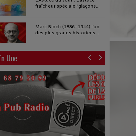
L'Astuce du Jour : L'astuce
fraîcheur spéciale "glaçons
malins"
Marc Bloch (1886–1944) l'un
des plus grands historiens
français du XXe siècle
En Une