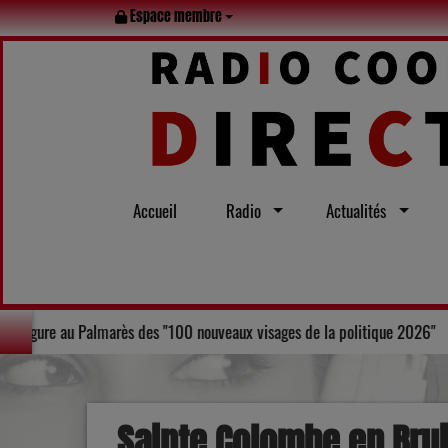
Espace membre
Accueil
Radio
Actualités
Le maire d'Agen, Laurent Bruneau, figure au Palmarès des "100 nouveaux v
Sainte Colombe en Brui