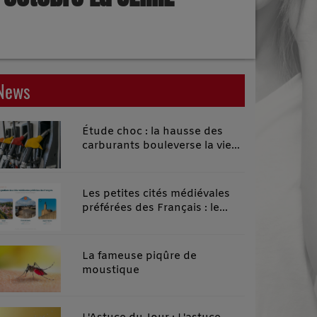
News
Étude choc : la hausse des
carburants bouleverse la vie
quotidienne des habitants des
territoires ruraux
Les petites cités médiévales
préférées des Français : le
classement 2026 qui remonte
le temps
La fameuse piqûre de
moustique