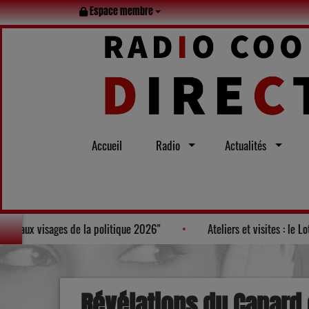
Espace membre
Accueil
Radio
Actualités
t Bruneau, figure au Palmarès des "100 nouveaux visages de la politique 2
Révélations du Canard 