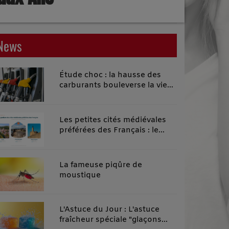
News
Étude choc : la hausse des
carburants bouleverse la vie
quotidienne des habitants des
territoires ruraux
Les petites cités médiévales
préférées des Français : le
classement 2026 qui remonte
le temps
La fameuse piqûre de
moustique
L'Astuce du Jour : L'astuce
fraîcheur spéciale "glaçons