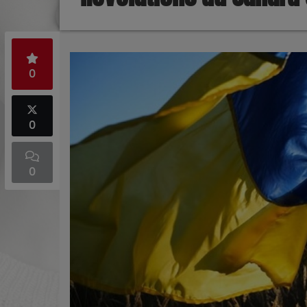
0
0
0