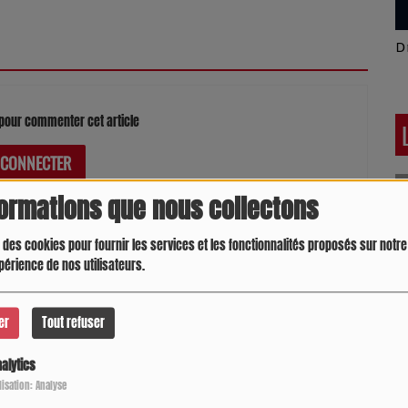
Latino América
D
pour commenter cet article
 CONNECTER
formations que nous collectons
 des cookies pour fournir les services et les fonctionnalités proposés sur notre 
périence de nos utilisateurs.
er
Tout refuser
alytics
Crespo Christine
J
P
ilisation: Analyse