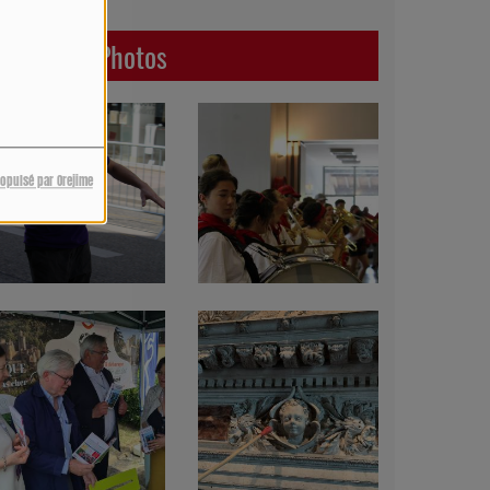
Dernières Photos
ropulsé par Orejime