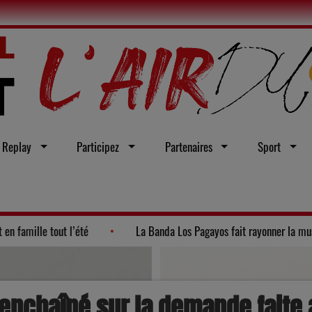
Replay
Participez
Partenaires
Sport
026"
Ateliers et visites : le Lot en famille tout l’été
La
enchaîné sur la demande faite