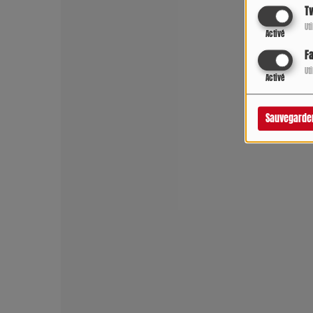
Tw
Ut
Activé
F
Ut
Activé
Sauvegarde