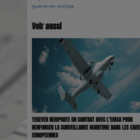
guerre-en-europe
Voir aussi
TEKEVER REMPORTE UN CONTRAT AVEC L’EMSA POUR
RENFORCER LA SURVEILLANCE MARITIME DANS LES EAUX
EUROPEENNES