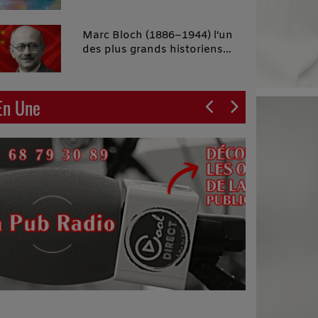
malins"
Marc Bloch (1886–1944) l'un
des plus grands historiens
français du XXe siècle
En Une