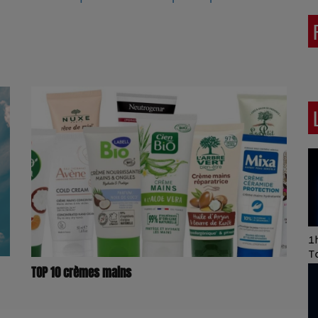
Art of Mixing Series
1h
Proposée par Jean
T
Anza
TOP 10 crèmes mains