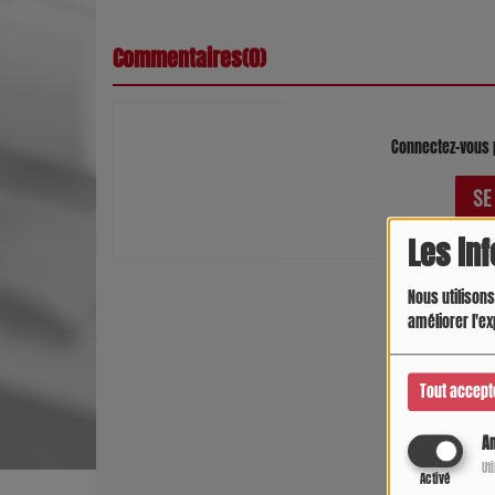
Commentaires(0)
Connectez-vous 
SE
Les in
Nous utilisons
améliorer l'ex
Tout accept
An
Ut
Activé