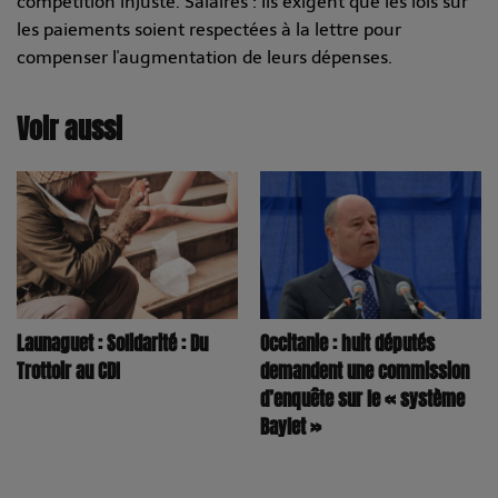
compétition injuste. Salaires : Ils exigent que les lois sur
les paiements soient respectées à la lettre pour
compenser l'augmentation de leurs dépenses.
Voir aussi
Launaguet : Solidarité : Du
Occitanie : huit députés
Trottoir au CDI
demandent une commission
d’enquête sur le « système
Baylet »