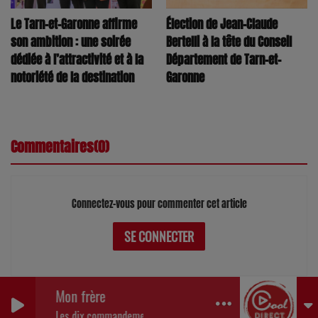
Le Tarn-et-Garonne affirme
Élection de Jean-Claude
son ambition : une soirée
Bertelli à la tête du Conseil
dédiée à l’attractivité et à la
Département de Tarn-et-
notoriété de la destination
Garonne
Commentaires(0)
Connectez-vous pour commenter cet article
SE CONNECTER
Mon frère
0
0
0
Les dix commandements/Ahmed Mouici/Daniel Levi