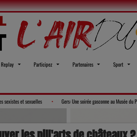
Replay
Participez
Partenaires
Sport
r d'une loi intégrale contre les violences sexistes et sexuelles
uver les pill'arts de châteaux ?