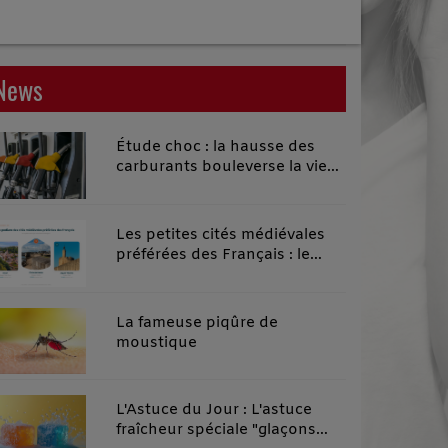
News
Étude choc : la hausse des
carburants bouleverse la vie
quotidienne des habitants des
territoires ruraux
Les petites cités médiévales
préférées des Français : le
classement 2026 qui remonte
le temps
La fameuse piqûre de
moustique
L'Astuce du Jour : L'astuce
fraîcheur spéciale "glaçons