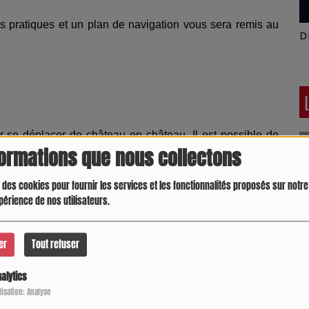
ons pratiques et un plan de navigation vous sera remis au
Latino América
D
r se déplacer de château en château. Il est possible de
formations que nous collectons
cueil du monument : chèque ou espèces à Carennac, CB
 des cookies pour fournir les services et les fonctionnalités proposés sur notre 
périence de nos utilisateurs.
Castelnau-Bretenoux et Montal.
er
Tout refuser
t du Lot
alytics
Crespo Christine
J
P
ilisation: Analyse