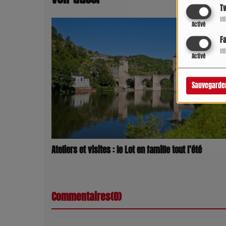
Tw
Ut
Activé
F
Ut
Activé
Sauvegarde
Ateliers et visites : le Lot en famille tout l’été
Commentaires(0)