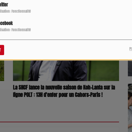
itter
ilisation: Fonctionnalité
acebook
ilisation: Fonctionnalité
P
r
La SNCF lance la nouvelle saison de Koh-Lanta sur la
ligne POLT : 13H d'enfer pour un Cahors-Paris !