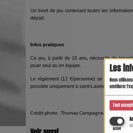
Un livret de jeu contenant toutes les informati
départ.
Infos pratiques
Ce jeu, à partir de 10 ans, nécessite de pouvoi
Les in
jouer seul ou en équipe.
Le règlement (12 €/personne) se fait à l’ac
Nous utilisons
améliorer l'ex
possible uniquement à saint-Laurent-les-Tours, 
Tout accept
Crédit photo : Thomas Campagne/Départemen
An
Ut
Activé
Voir aussi