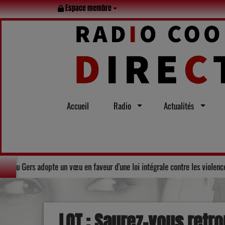
Espace membre
Accueil
Radio
Actualités
Solidarité : Le Conseil départemental du Gers adopte un vœu en faveu
LOT : Saurez-vous retro