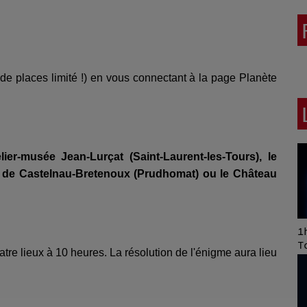
 de places limité !) en vous connectant à la page Planète
elier-musée Jean-Lurçat (Saint-Laurent-les-Tours), le
 de Castelnau-Bretenoux (Prudhomat) ou le Château
Art of Mixing Series
1h
Proposée par Jean
T
re lieux à 10 heures. La résolution de l'énigme aura lieu
Anza