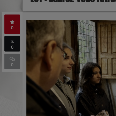
0
0
0