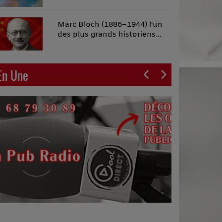
malins"
Marc Bloch (1886–1944) l'un
des plus grands historiens
français du XXe siècle
En Une