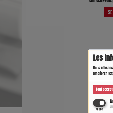
Connectez-vous 
SE
Les in
Nous utilisons
améliorer l'ex
Tout accept
An
Ut
Activé