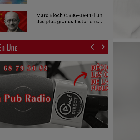
malins"
Marc Bloch (1886–1944) l'un
des plus grands historiens
français du XXe siècle
En Une