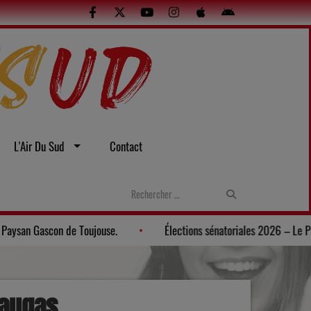
L'Air Du Sud
Contact
Gers: Une soirée gasconne au Musée du Paysan Gascon de Toujouse.
eaugas