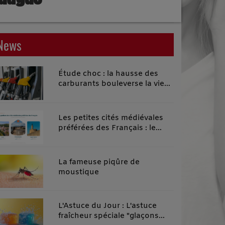
News
Étude choc : la hausse des
carburants bouleverse la vie
quotidienne des habitants des
territoires ruraux
Les petites cités médiévales
préférées des Français : le
classement 2026 qui remonte
le temps
La fameuse piqûre de
moustique
L'Astuce du Jour : L'astuce
fraîcheur spéciale "glaçons