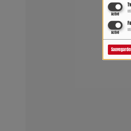
Tw
Ut
Activé
F
Ut
Activé
Sauvegarde