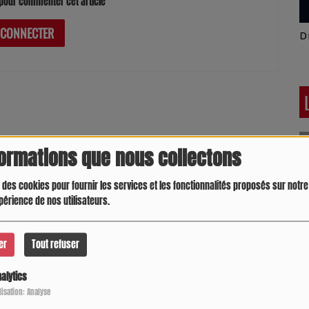
pour commenter cet article
 CONNECTER
Latino América
D
formations que nous collectons
 des cookies pour fournir les services et les fonctionnalités proposés sur notre 
périence de nos utilisateurs.
er
Tout refuser
alytics
Crespo Christine
J
P
ilisation: Analyse