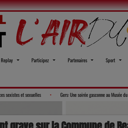
Replay
Participez
Partenaires
Sport
veur d'une loi intégrale contre les violences sexistes et sexuelles
dent grave sur la Commune de B