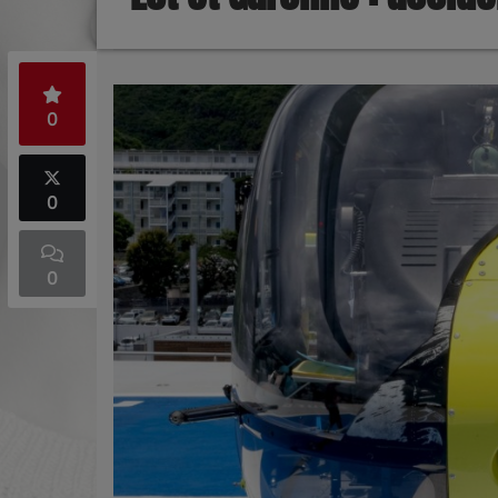
0
0
0