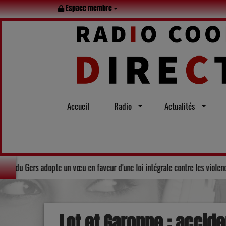
Espace membre
Accueil
Radio
Actualités
Solidarité : Le Conseil départemental du Gers adopte un vœu en fa
Lot et Garonne : acci