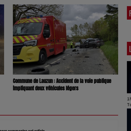
Commune de Lauzun : Accident de la voie publique
impliquant deux véhicules légers
Art of Mixing Series
1h
Proposée par Jean
T
Anza