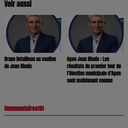
Voir aussi
Bruno Retailleau au soutien
Agen Jean Dionis : Les
de Jean Dionis
résultats du premier tour de
l’élection municipale d’Agen
sont maintenant connus
Commentaires(0)