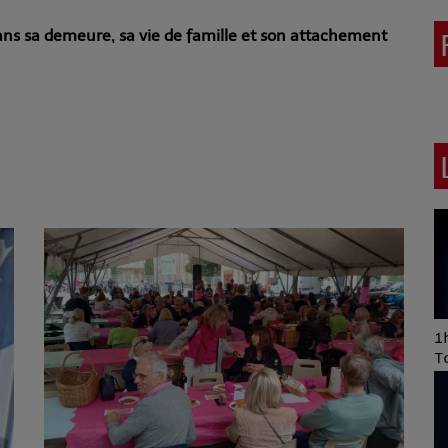
dans sa demeure, sa vie de famille et son attachement
Art of Mixing Series
1h
Proposée par Jean
T
Anza