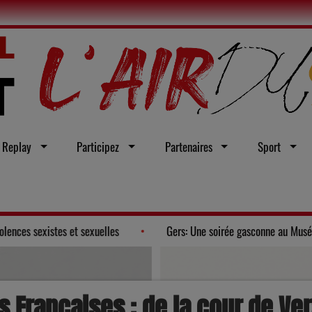
Replay
Participez
Partenaires
Sport
n vœu en faveur d'une loi intégrale contre les violences sexistes et sexuel
 Françaises : de la cour de Vers