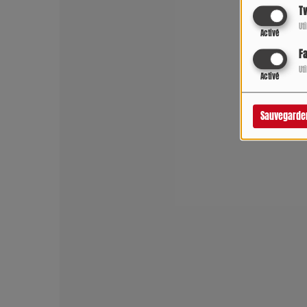
Tw
Ut
Activé
F
Ut
Activé
Sauvegarde