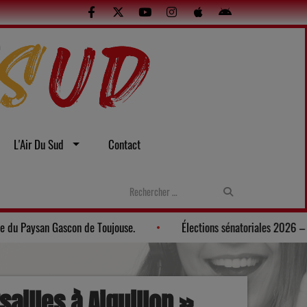
L'Air Du Sud
Contact
les
Gers: Une soirée gasconne au Musée du Paysan Gascon de To
ailles à Aiguillon »