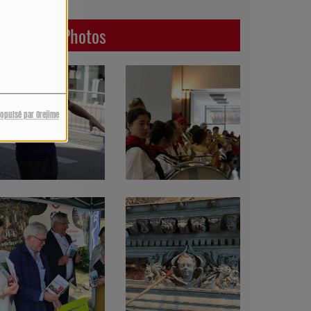
Dernières Photos
ropulsé par Orejime