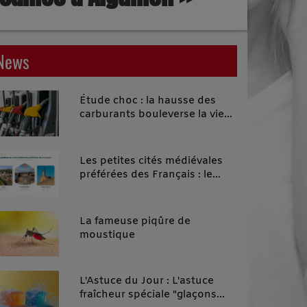
News
Étude choc : la hausse des
carburants bouleverse la vie
quotidienne des habitants des
territoires ruraux
Les petites cités médiévales
préférées des Français : le
classement 2026 qui remonte
le temps
La fameuse piqûre de
moustique
L'Astuce du Jour : L'astuce
fraîcheur spéciale "glaçons