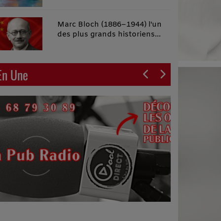
malins"
Marc Bloch (1886–1944) l'un
des plus grands historiens
français du XXe siècle
En Une