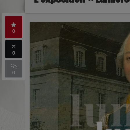
0
0
0