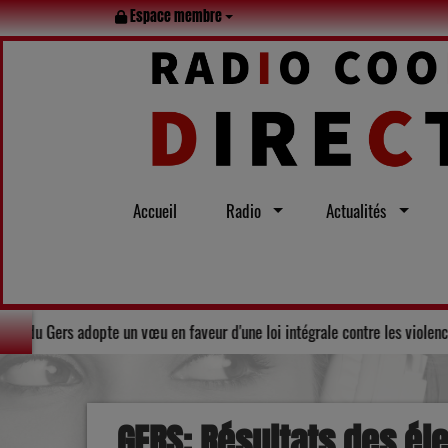
Espace membre
Accueil
Radio
Actualités
Solidarité : Le Conseil départemental du Gers adopte un vœu en faveu
GERS: Résultats des é