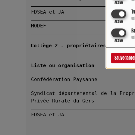
Activé
Tw
FDSEA et JA
Ut
Activé
MODEF
F
Ut
Activé
Collège 2 - propriétaires et usufr
Sauvegarde
Liste ou organisation
Confédération Paysanne
Syndicat départemental de la Propr
Privée Rurale du Gers
FDSEA et JA