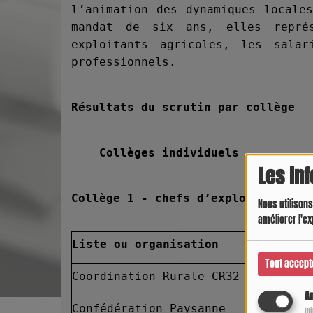
l’animation des dynamiques locale
mandat de six ans, elles repré
exploitants agricoles, les sala
professionnels.
Résultats du scrutin par collège
Collèges individuels
Les in
Collège 1 - chefs d’exploitation e
Nous utilisons
améliorer l'ex
Liste ou organisation
Tout accept
Coordination Rurale CR32
An
Confédération Paysanne
Ut