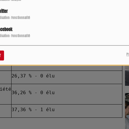
P
itter
32,99 % - 3 élus
ilisation: Fonctionnalité
3,43 % - 0 élu
acebook
ilisation: Fonctionnalité
uitiers
P
r
Part des suffrages
26,37 % - 0 élu
iété
36,26 % - 0 élu
37,36 % - 1 élu