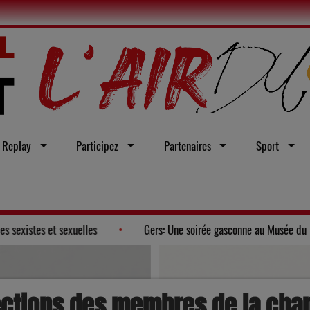
Replay
Participez
Partenaires
Sport
r d'une loi intégrale contre les violences sexistes et sexuelles
lections des membres de la ch