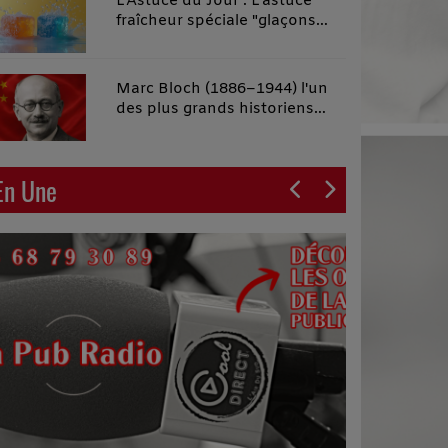
L'Astuce du Jour : L'astuce
fraîcheur spéciale "glaçons
malins"
Marc Bloch (1886–1944) l'un
des plus grands historiens
français du XXe siècle
En Une