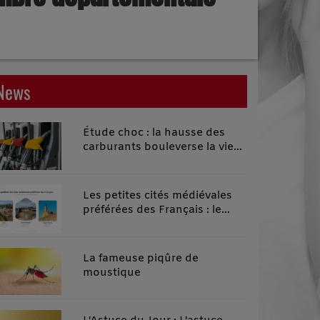
News
Étude choc : la hausse des
carburants bouleverse la vie
quotidienne des habitants des
territoires ruraux
Les petites cités médiévales
préférées des Français : le
classement 2026 qui remonte
le temps
La fameuse piqûre de
moustique