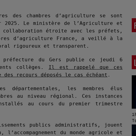
res des chambres d’agriculture se sont
r 2025. Le ministère de l’Agriculture et
 collaboration étroite avec les préfets,
bres d’agriculture France, a veillé à la
oral rigoureux et transparent.
a préfecture du Gers publie ce jeudi 6
rents collèges.
Il est rappelé que ces
e des recours déposés le cas échéant
.
es départementales, les membres élus
mbres au niveau régional. Ces instances
nstallés au cours du premier trimestre
Art of Mixing Series
1h
Proposée par Jean
T
issements publics administratifs, jouent
Anza
n, l’accompagnement du monde agricole et