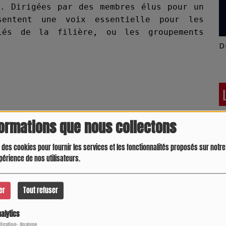
s. Dirigées par des membres élus pour un
sentent une voix essentielle pour les
riés de la filière, ou les groupements
Latino América
D
formations que nous collectons
t assimilés
 des cookies pour fournir les services et les fonctionnalités proposés sur notre 
périence de nos utilisateurs.
Part des suffrages
er
Tout refuser
50,86 % - 14 élus
alytics
12,71 % - 1 élu
Crespo Christine
J
ilisation: Analyse