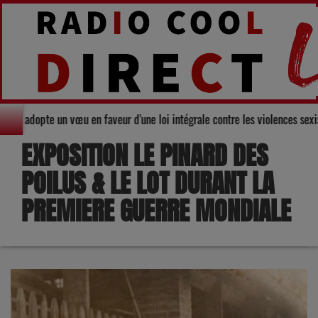
nseil départemental du Gers adopte un vœu en faveur d'une loi intégrale con
EXPOSITION LE PINARD DES
POILUS & LE LOT DURANT LA
PREMIERE GUERRE MONDIALE