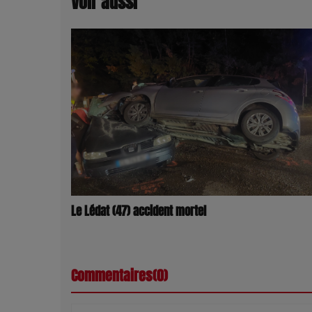
Voir aussi
Le Lédat (47) accident mortel
Commentaires(0)