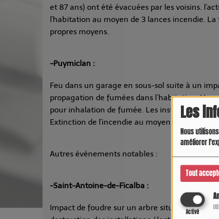
et 87 ans) ont été évacuées par les voisins. l'a
l'habitation au moyen de 3 lances incendie. La
propres moyens.
-Puymiclan :
Feu dans un garage en sous-sol suite à un impac
propagation de fumées dans l’habitation. Un c
Les in
pour inhalation de fumée. Les installations élec
Extinction de l'incendie au moyen d'une lance 
Nous utilisons
améliorer l'ex
Autres événements notables :
Tout accept
-Saint-Antoine-de-Ficalba :
An
Impact de foudre sur un arbre situé à proximité 
Ut
Activé