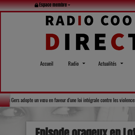
Espace membre
Accueil
Radio
Actualités
Solidarité : Le Conseil départemental du Gers adopte un vœu en fa
Episode orageux en Lot