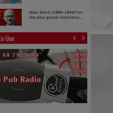
malins"
Marc Bloch (1886–1944) l'un
des plus grands historiens
français du XXe siècle
En Une