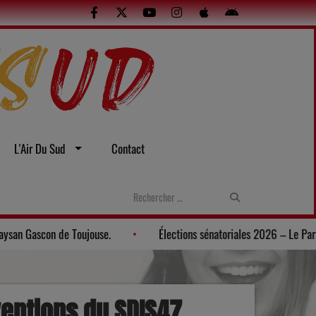
L'Air Du Sud
Contact
Gers: Une soirée gasconne au Musée du Paysan Gascon de Toujouse.
ventions du SDIS47