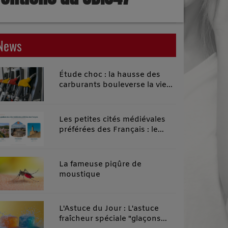
News
Étude choc : la hausse des
carburants bouleverse la vie
quotidienne des habitants des
territoires ruraux
Les petites cités médiévales
préférées des Français : le
classement 2026 qui remonte
le temps
La fameuse piqûre de
moustique
L'Astuce du Jour : L'astuce
fraîcheur spéciale "glaçons