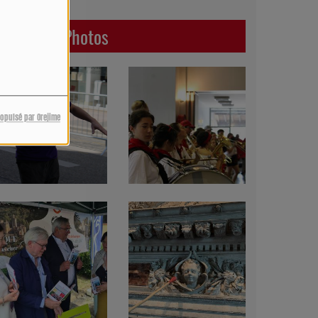
Dernières Photos
ropulsé par Orejime