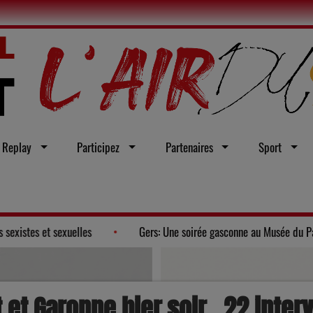
Replay
Participez
Partenaires
Sport
veur d'une loi intégrale contre les violences sexistes et sexuelles
 et Garonne hier soir , 22 inter