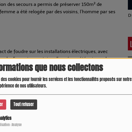
ction des secours a permis de préserver 150m² de
 femme a été relogée par des voisins, l’homme par ses
Latino América
D
t de foudre sur les installations électriques, avec
ouple d’une cinquantaine d’années a été pris en charge
formations que nous collectons
triques sont hors service ; relogement familial prévu.
incendie.
 des cookies pour fournir les services et les fonctionnalités proposés sur notre 
périence de nos utilisateurs.
er
Tout refuser
alytics
Crespo Christine
J
P
d'une habitation, causant des vitres brisées et la
ilisation: Analyse