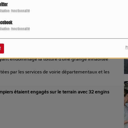
inq occupants (3 adultes, 2 enfants) sont relogés par la
itter
ilisation: Fonctionnalité
habitations
acebook
ilisation: Fonctionnalité
es sur la voie publique
înant deux mises en chômage technique
P
r
 ayant endommagé la toiture d’une grange inhabitée
tées par les services de voirie départementaux et les
piers étaient engagés sur le terrain avec 32 engins