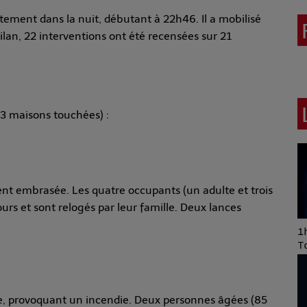
tement dans la nuit, débutant à 22h46. Il a mobilisé
lan, 22 interventions ont été recensées sur 21
(3 maisons touchées) :
t embrasée. Les quatre occupants (un adulte et trois
urs et sont relogés par leur famille. Deux lances
Art of Mixing Series
1h
Proposée par Jean
T
Anza
e, provoquant un incendie. Deux personnes âgées (85