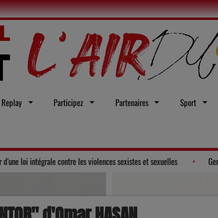
Replay
Participez
Partenaires
Sport
Gers adopte un vœu en faveur d'une loi intégrale contre les violences sexis
ANTOR" d'Omar HASAN