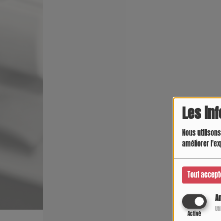
Les in
Nous utilisons
améliorer l'ex
Tout accept
An
Ut
Activé