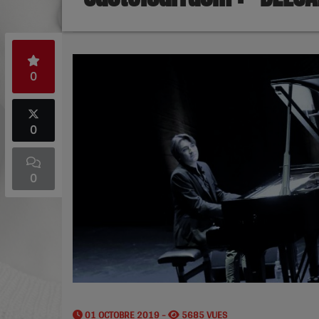
0
0
0
01 OCTOBRE 2019 -
5685 VUES