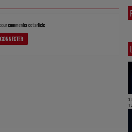
pour commenter cet article
 CONNECTER
Art of Mixing Series
1h
Proposée par Jean
T
Anza