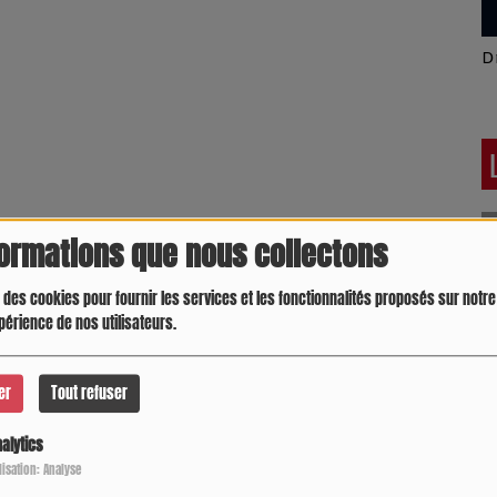
Latino América
D
formations que nous collectons
 des cookies pour fournir les services et les fonctionnalités proposés sur notre 
périence de nos utilisateurs.
er
Tout refuser
alytics
Crespo Christine
J
P
ilisation: Analyse