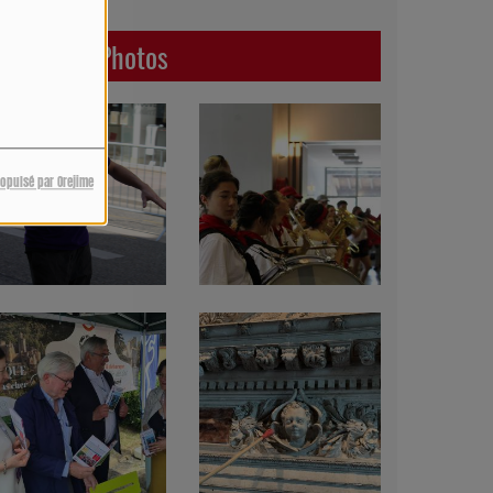
Dernières Photos
ropulsé par Orejime