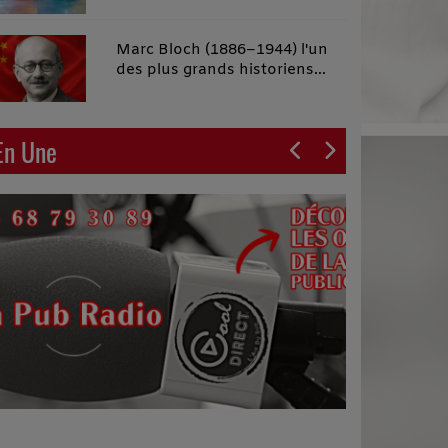
malins"
Marc Bloch (1886–1944) l'un
des plus grands historiens
français du XXe siècle
En Une