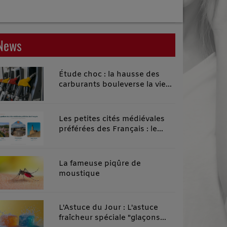
News
Étude choc : la hausse des
carburants bouleverse la vie
quotidienne des habitants des
territoires ruraux
Les petites cités médiévales
préférées des Français : le
classement 2026 qui remonte
le temps
La fameuse piqûre de
moustique
L'Astuce du Jour : L'astuce
fraîcheur spéciale "glaçons