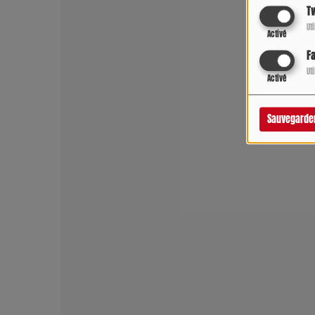
Tw
Ut
Activé
F
Ut
Activé
Sauvegarde