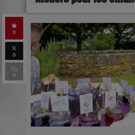
0
0
0