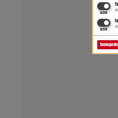
Tw
Ut
Activé
F
Ut
Activé
Sauvegarde