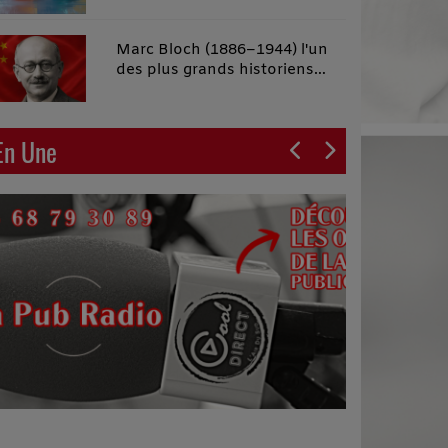
malins"
Marc Bloch (1886–1944) l'un
des plus grands historiens
français du XXe siècle
En Une