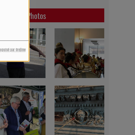
Dernières Photos
ropulsé par Orejime