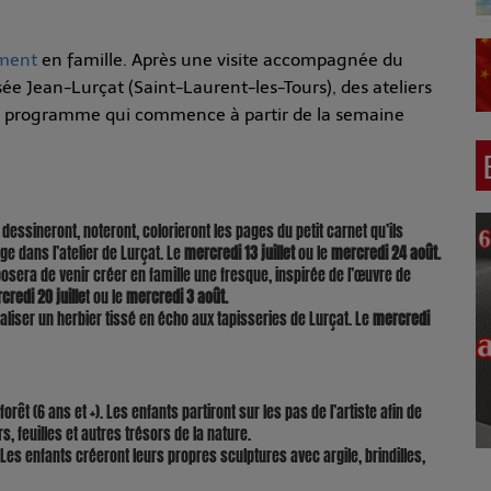
ement
en famille. Après une visite accompagnée du
ée Jean-Lurçat (Saint-Laurent-les-Tours), des ateliers
t le programme qui commence à partir de la semaine
 dessineront, noteront, colorieront les pages du petit carnet qu’ils
e dans l’atelier de Lurçat. Le
mercredi 13 juillet
ou le
mercredi 24 août.
oposera de venir créer en famille une fresque, inspirée de l’œuvre de
credi 20 juille
t ou le
mercredi 3 août.
éaliser un herbier tissé en écho aux tapisseries de Lurçat. Le
mercredi
 forêt (6 ans et +). Les enfants partiront sur les pas de l’artiste afin de
s, feuilles et autres trésors de la nature.
). Les enfants créeront leurs propres sculptures avec argile, brindilles,