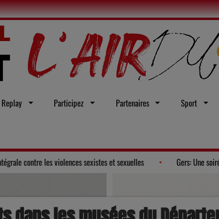
Replay
Participez
Partenaires
Sport
opte un vœu en faveur d'une loi intégrale contre les violences sexistes et 
nts dans les musées du Départe