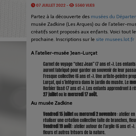
07 JUILLET 2022 -
5560 VUES
Partez à la découverte des
musées du Départ
musée Zadkine (Les Arques) ou de l’atelier-mus
créatifs sont proposés aux enfants. Voici tou
prochaine. Inscriptions sur le
site musees.lot.fr
A l’atelier-musée Jean-Lurçat
Carnet de voyage ‘‘chez Jean’’ (7 ans et +). Les enfants
auront fabriqué pour garder un souvenir de leur passag
Fresque collective (6 ans et +). Une artiste-peintre pr
Lurçat, qui s’intègrera dans le jardin du musée. Le
mer
Herbier tissé (7 ans et +). Les enfants apprendront à r
27 juillet
ou le
mercredi 17 août.
Au musée Zadkine
Vendredi 15 juillet
ou
mercredi 2 novembre
: atelier en
réaliser une création collective faite de branches, fleur
Vendredi 19 août
: atelier autour de l’argile (6 ans et +
fleurs et autres trésors de la nature.