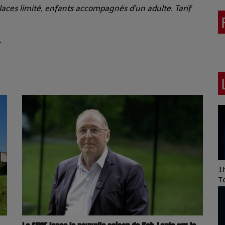
laces limité, enfants accompagnés d’un adulte. Tarif
Art of Mixing Series
1h
Proposée par Jean
T
Anza