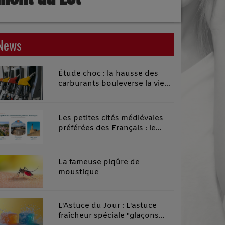
News
Étude choc : la hausse des
carburants bouleverse la vie
quotidienne des habitants des
territoires ruraux
Les petites cités médiévales
préférées des Français : le
classement 2026 qui remonte
le temps
La fameuse piqûre de
moustique
L'Astuce du Jour : L'astuce
fraîcheur spéciale "glaçons