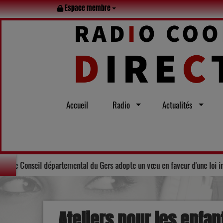
Espace membre
Accueil
Radio
Actualités
amille tout l’été
Solidarité : Le Conseil départemental du Gers ad
Ateliers pour les enfa