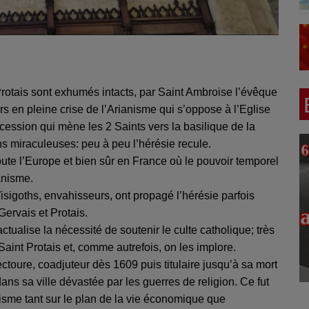
Protais sont exhumés intacts, par Saint Ambroise l’évêque
ors en pleine crise de l’Arianisme qui s’oppose à l’Eglise
ession qui mène les 2 Saints vers la basilique de la
ns miraculeuses: peu à peu l’hérésie recule.
oute l’Europe et bien sûr en France où le pouvoir temporel
anisme.
isigoths, envahisseurs, ont propagé l’hérésie parfois
Gervais et Protais.
alise la nécessité de soutenir le culte catholique; très
aint Protais et, comme autrefois, on les implore.
ctoure, coadjuteur dès 1609 puis titulaire jusqu’à sa mort
ans sa ville dévastée par les guerres de religion. Ce fut
isme tant sur le plan de la vie économique que