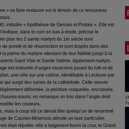
ne » va faire restaurer est le témoin de ce renouveau
otais.
intitulée « Apothéose de Gervais et Protais ». Elle est
l’évêque, dans le coin en bas à droite, précise le
r plan les 2 saints martyrs du 1er siècle sont
 de pureté et de résurrection et sont drapés dans des
la palme du martyre attestant de leur fidélité jusqu’à la
 parents Saint Vital et Sainte Valérie, également martyrs.
uage est entourée d’anges musiciens jouant du luth et de
plan, une ville sur une colline, identifiable à Lectoure par
he qui surgit des ruines de la cathédrale. Cette oeuvre
t légèrement déformée, la peinture craquelée, encrassée,
 chauves-souris; on remarque un trou dans l’angle droit
Art of Mixing Series
1h
Proposée par Jean
T
 modifie les couleurs.
Anza
vre, mais à coup sûr ce devait être quelqu’un de renommé
ge de Caunes-Minervois dénote un luxe particulier.
es était réputée; elle a largement fourni la cour, le Grand