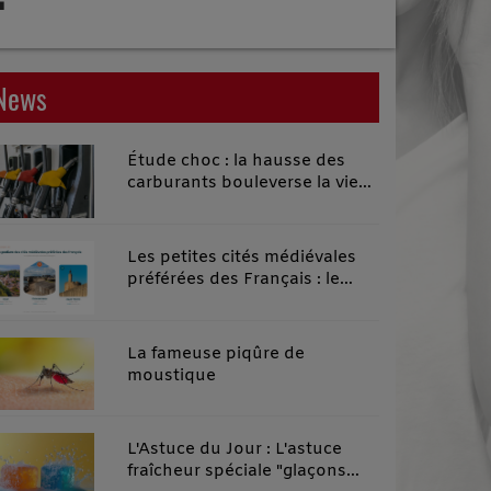
News
Étude choc : la hausse des
carburants bouleverse la vie
quotidienne des habitants des
territoires ruraux
Les petites cités médiévales
préférées des Français : le
classement 2026 qui remonte
le temps
La fameuse piqûre de
moustique
L'Astuce du Jour : L'astuce
fraîcheur spéciale "glaçons