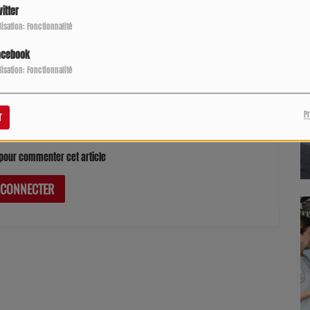
itter
ilisation: Fonctionnalité
ve
Une nouvelle reine pour le département : Émilie
Serrano décroche le titre de Miss Gers
acebook
ilisation: Fonctionnalité
P
r
pour commenter cet article
 CONNECTER