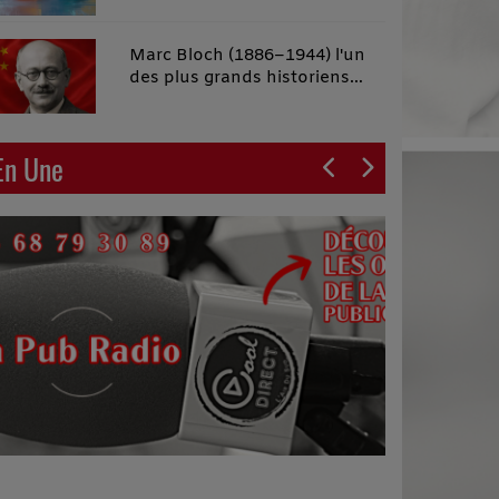
malins"
Marc Bloch (1886–1944) l'un
des plus grands historiens
français du XXe siècle
En Une