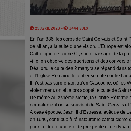
23 AVRIL 2026 -
1444 VUES
En l’an 386, les corps de Saint Gervais et Saint 
de Milan, à la suite d’une vision. L’Europe est al
Catholique de Rome Or, sur le passage de la proc
ville, on observe des guérisons et des conversio
Dès lors, le culte des 2 martyrs se répand dans t
et l’Eglise Romaine luttent ensemble contre l’ari
Il n’est pas surprenant qu’en Gascogne, où les W
violemment, on ait alors adopté le culte de Saint 
De même au XVIéme siècle, la Contre-Réforme actu
normalement on se souvient de Saint Gervais et S
A cette époque, Jean III d’Estresse, évêque de Le
en 1646, contribua à réinstaurer le catholicisme d
pour Lectoure une ère de prospérité et de dynam