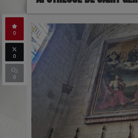
0
0
0