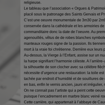
religieuse.
Le tableau que l’association « Orgues & Patrimoi
placé sous le patronage des Saints Gervais et Pr
C’est une oeuvre monumentale de 3m30 par 2m90, 
conservée dans la cathédrale et les armoiries de 
commanditaire donc la date de l’oeuvre. Au premie
agenouillés, vêtus de de robes blanches symbole
manteaux rouges signe de la passion. Ils tiennent 
mort à la vraie foi chrétienne. Derrière eux leurs
Au-dessus, la Vierge à l’Enfant, assise sur un n
la harpe signifiant l’harmonie céleste. A l’arrière–
la silhouette de son clocher avec sa célèbre flèc
nécessite d’urgence une restauration: la toile es
tachée par endroit d’humidité et de souillures de
en bas, enfin le vernis ancien, jauni et irrégulier,
On ne connait pas l’artiste qui a peint cette oeu
puisque l’encadrement en marbre blanc veiné rou
Cette carrière, qui appartenait à l’abbaye de Caun