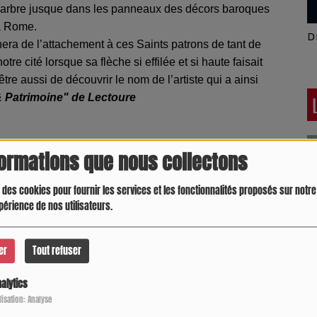
 marbre jusque dans les panneaux des décors baroques
 à Rome.
Latino América
D
nera de l’attachement à ces Saints patrons de tant de
otre cité lorsque sa flèche si effilée et si haute faisait
être aussi de découvrir le nom de l’artiste qui a ainsi
 Patrimoine" de Lectoure
formations que nous collectons
 des cookies pour fournir les services et les fonctionnalités proposés sur notre 
périence de nos utilisateurs.
er
Tout refuser
alytics
Crespo Christine
J
P
ilisation: Analyse