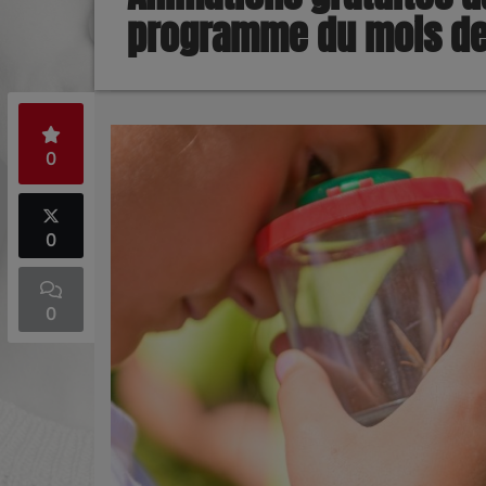
programme du mois de 
0
0
0