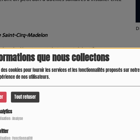
Latino América
D
de Saint-Cirq-Madelon
dans le département du Lot, qui s’identifie par ses
formations que nous collectons
one humide pour découvrir ses richesses naturelles :
ble. L’animateur vous sensibilisera également à l’intérêt
 des cookies pour fournir les services et les fonctionnalités proposés sur notre 
périence de nos utilisateurs.
er
Tout refuser
is la place du village)
alytics
le Port Vieux pour parler de la pêche traditionnelle sur la rivière
ilisation: Analyse
plats à base de poissons de la rivière Dordogne et cuisson des
itter
 Quercy et cuisson des préparations apportées par les participants.
Crespo Christine
J
ilisation: Fonctionnalité