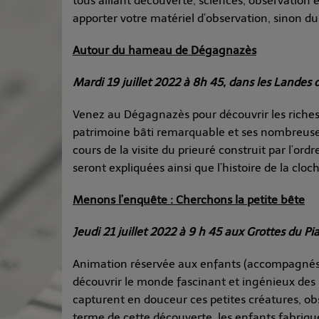
tous alliant découverte, sciences, observation
apporter votre matériel d’observation, sinon du 
Autour du hameau de Dégagnazès
Mardi 19 juillet 2022 à 8h 45, dans les Landes
Venez au Dégagnazès pour découvrir les richess
patrimoine bâti remarquable et ses nombreuses 
cours de la visite du prieuré construit par l’or
seront expliquées ainsi que l’histoire de la clo
Menons l’enquête : Cherchons la petite bête
Jeudi 21 juillet 2022 à 9 h 45 aux Grottes du Pi
Animation réservée aux enfants (accompagnés).
découvrir le monde fascinant et ingénieux des 
capturent en douceur ces petites créatures, obs
terme de cette découverte, les enfants fabriquer