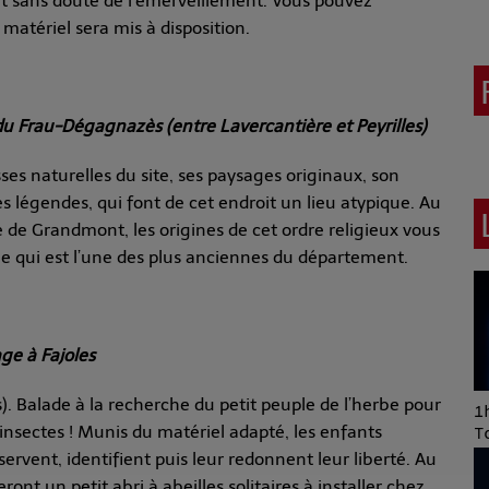
 et sans doute de l’émerveillement. Vous pouvez
matériel sera mis à disposition.
 du Frau-Dégagnazès (entre Lavercantière et Peyrilles)
es naturelles du site, ses paysages originaux, son
légendes, qui font de cet endroit un lieu atypique. Au
dre de Grandmont, les origines de cet ordre religieux vous
che qui est l’une des plus anciennes du département.
age à Fajoles
 Balade à la recherche du petit peuple de l’herbe pour
Art of Mixing Series
1h
insectes ! Munis du matériel adapté, les enfants
Proposée par Jean
T
Anza
ervent, identifient puis leur redonnent leur liberté. Au
ont un petit abri à abeilles solitaires à installer chez