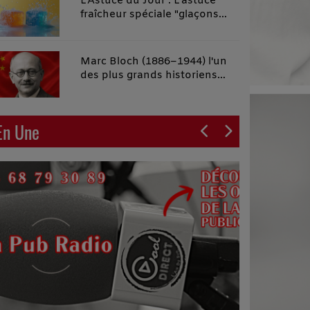
L'Astuce du Jour : L'astuce
fraîcheur spéciale "glaçons
malins"
Marc Bloch (1886–1944) l'un
des plus grands historiens
français du XXe siècle
En Une