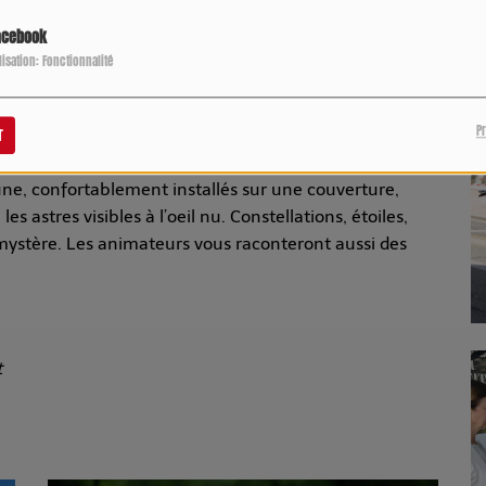
agnole, accompagné de la dégustation du pain et des préparations à
P
acebook
ilisation: Fonctionnalité
andes du Frau-Dégagnazès (entre Lavercantière et
P
r
lune, confortablement installés sur une couverture,
s astres visibles à l’oeil nu. Constellations, étoiles,
r mystère. Les animateurs vous raconteront aussi des
t