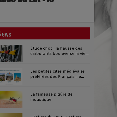
News
Étude choc : la hausse des
carburants bouleverse la vie
quotidienne des habitants des
territoires ruraux
Les petites cités médiévales
préférées des Français : le
classement 2026 qui remonte
le temps
La fameuse piqûre de
moustique