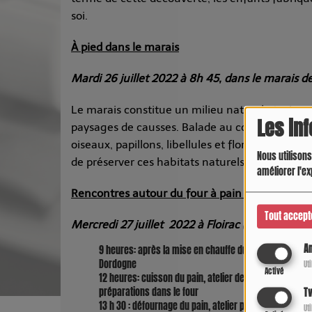
soi.
À pied dans le marais
Mardi 26 juillet 2022 à 8h 45, dans le marais 
Le marais constitue un milieu naturel atypique 
Les in
paysages de causses. Balade au cœur de cette z
oiseaux, papillons, libellules et flore remarqua
Nous utilisons
de préserver ces habitats naturels particuliers.
améliorer l'ex
Rencontres autour du four à pain des Nouals
Tout accept
Mercredi 27 juillet 2022 à Floirac (fléchage depu
An
9 heures: après la mise en chauffe du four, départ pour 
Dordogne
Ut
Activé
12 heures: cuisson du pain, atelier de préparation de 
préparations dans le four
Tw
13 h 30 : défournage du pain, atelier pompe à huile du
Ut