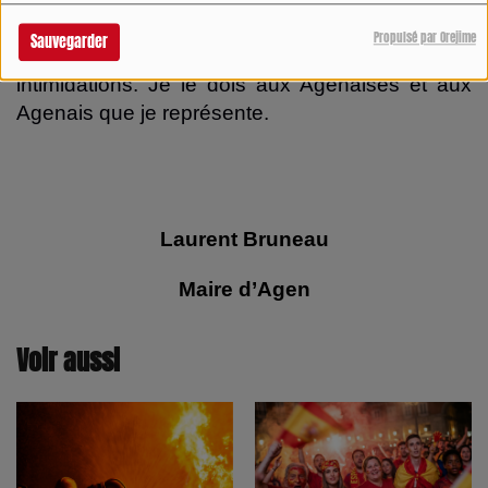
Propulsé par Orejime
Sauvegarder
A titre personnel, jamais je ne céderai aux
intimidations. Je le dois aux Agenaises et aux
Agenais que je représente.
Laurent Bruneau
Maire d’Agen
Voir aussi