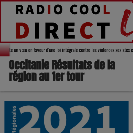
rs adopte un vœu en faveur d'une loi intégrale contre les violences sexiste
Occitanie Résultats de la
région au 1er tour