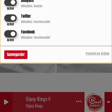
Analytics
Utilisation: Analyse
Activé
Twitter
Utilisation: Fonctionnalité
Activé
Facebook
Utilisation: Fonctionnalité
Activé
Propulsé par Orejime
Sauvegarder
Gipsy Kings Hit Mix '99 (Radio Mix)
Gipsy Kings