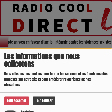
rs adopte un vœu en faveur d'une loi intégrale contre les violences sexiste
SPORTS
RSS
Les informations que nous
collectons
Nous utilisons des cookies pour fournir les services et les fonctionnalités
proposés sur notre site et pour améliorer l'expérience de nos
utilisateurs.
Tout accepter
Tout refuser