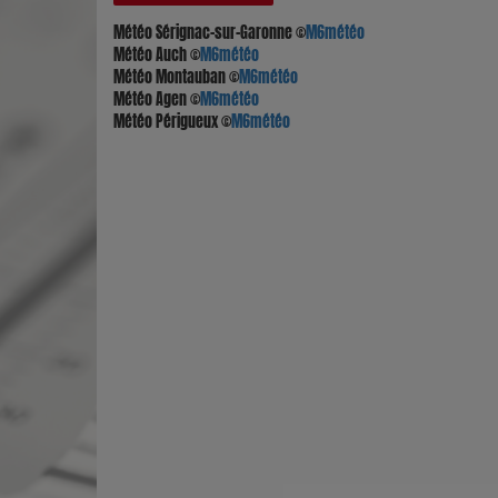
Météo Sérignac-sur-Garonne
©
M6météo
Météo Auch
©
M6météo
Météo Montauban
©
M6météo
Météo Agen
©
M6météo
Météo Périgueux
©
M6météo