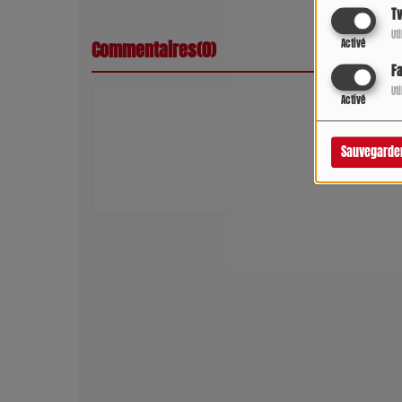
Tw
Ut
Activé
Commentaires(0)
F
Ut
Activé
Connectez-vous 
Sauvegarde
SE