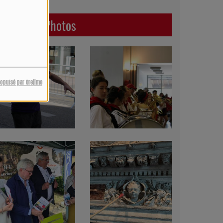
Dernières Photos
ropulsé par Orejime