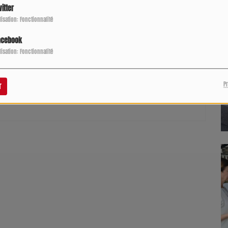
itter
ilisation: Fonctionnalité
acebook
ilisation: Fonctionnalité
pour commenter cet article
P
r
 CONNECTER