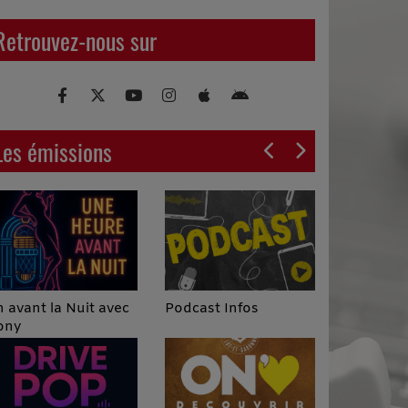
des fabulistes, l'Histoire fait
d'incroyables étincelles !
Retrouvez-nous sur
Les émissions
Podcast Infos
 avant la Nuit avec
ony