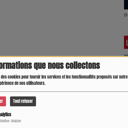
Latino América
D
formations que nous collectons
 des cookies pour fournir les services et les fonctionnalités proposés sur notre 
périence de nos utilisateurs.
er
Tout refuser
alytics
Crespo Christine
J
P
ilisation: Analyse