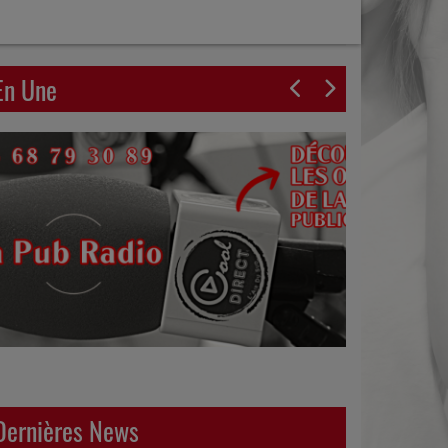
En Une
Dernières News