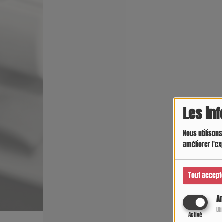
Les in
Nous utilisons
améliorer l'ex
Tout accept
An
Ut
Activé