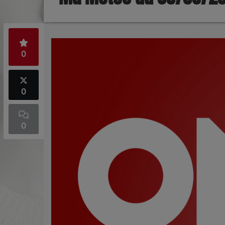
0
0
0