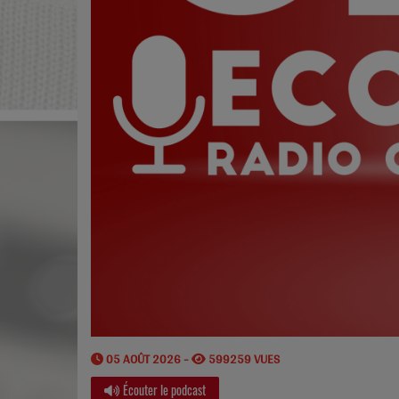
05 AOÛT 2026 -
599259 VUES
Écouter le podcast