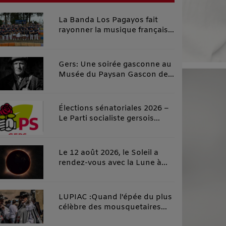
La Banda Los Pagayos fait
rayonner la musique française
au Costa Rica
Gers: Une soirée gasconne au
Musée du Paysan Gascon de
Toujouse.
Élections sénatoriales 2026 –
Le Parti socialiste gersois
investit officiellement Carole
Rolando et apporte son
soutien à Céline Salles, dans
Le 12 août 2026, le Soleil a
un esprit de rassemblement
rendez-vous avec la Lune à
de la gauche gersoise
Fleurance
LUPIAC :Quand l'épée du plus
célèbre des mousquetaires
croise la plume du plus grand