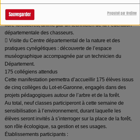
des interactions entre les espèces, animé par une
intervenante du site nature Trotte Lapin.
Propulsé par Orejime
Sauvegarder
 Les secrets de la forêt : exploration de la faune et de la
flore forestières, animé par un technicien de la Fédération
départementale des chasseurs.
 Visite du Centre départemental de la nature et des
pratiques cynégétiques : découverte de l’espace
muséographique accompagnée par un technicien du
Département.
175 collégiens attendus
Cette manifestation permettra d’accueillir 175 élèves issus
de cinq collèges du Lot-et-Garonne, engagés dans des
projets pédagogiques autour de l’arbre et de la forêt.
Au total, neuf classes participeront à cette semaine de
sensibilisation à l’environnement, durant laquelle les
élèves seront invités à s’interroger sur la place de la forêt,
son rôle écologique, sa gestion et ses usages.
Établissements participants :