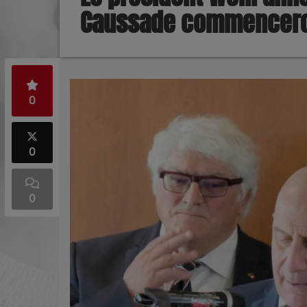
Caussade commenceron
0
0
0