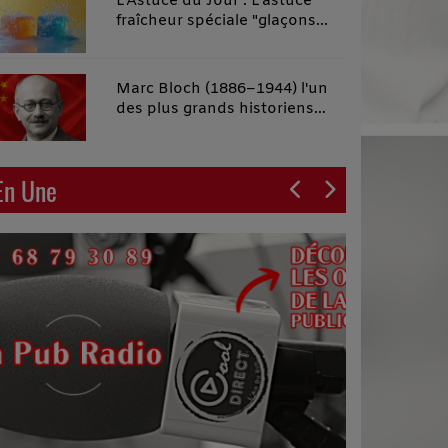
L'Astuce du Jour : L'astuce
fraîcheur spéciale "glaçons
malins"
Marc Bloch (1886–1944) l'un
des plus grands historiens
français du XXe siècle
En Une