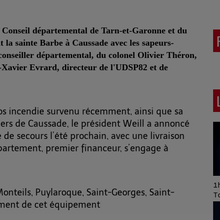
u
Conseil départemental d
e
Tarn-et-Garonne
et du
it la sainte Barbe à
Caussade
avec les
sapeurs-
conseiller départemental, du colonel Olivier Théron,
-Xavier Evrard, directeur de l'UDSP82 et de
gros incendie survenu récemment, ainsi que sa
iers de Caussade, le président Weill a annoncé
de secours l’été prochain, avec une livraison
épartement, premier financeur, s’engage à
Art of Mixing Series
1h
nteils, Puylaroque, Saint-Georges, Saint-
Proposée par Jean
T
ement de cet équipement
Anza