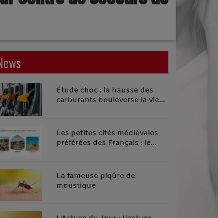
News
Étude choc : la hausse des
carburants bouleverse la vie
quotidienne des habitants des
territoires ruraux
Les petites cités médiévales
préférées des Français : le
classement 2026 qui remonte
le temps
La fameuse piqûre de
moustique