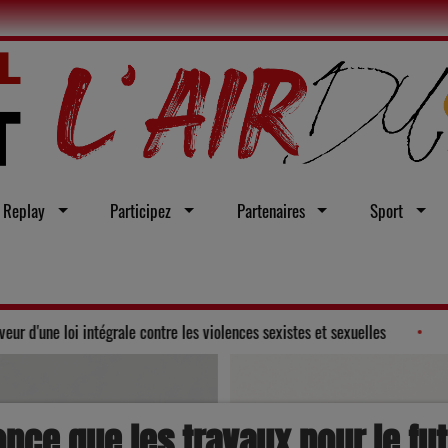
Replay
Participez
Partenaires
Sport
partemental du Gers adopte un vœu en faveur d'une loi intégrale contre les 
once que les travaux pour le fu