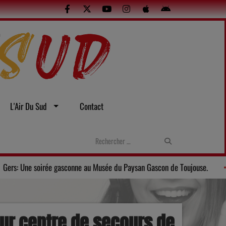
L'Air Du Sud
Contact
violences sexistes et sexuelles
Gers: Une soirée gasconne au Mu
tur centre de secours de