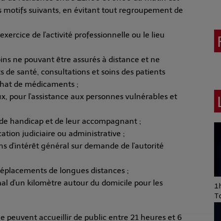
es motifs suivants, en évitant tout regroupement de
exercice de l'activité professionnelle ou le lieu
ins ne pouvant être assurés à distance et ne
s de santé, consultations et soins des patients
achat de médicaments ;
x, pour l'assistance aux personnes vulnérables et
 de handicap et de leur accompagnant ;
ion judiciaire ou administrative ;
ns d'intérêt général sur demande de l'autorité
 déplacements de longues distances ;
l d'un kilomètre autour du domicile pour les
Art of Mixing Series
1h
Proposée par Jean
T
Anza
e peuvent accueillir de public entre 21 heures et 6