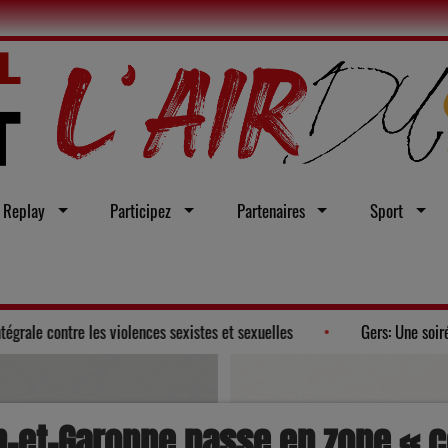
Replay
Participez
Partenaires
Sport
e un vœu en faveur d'une loi intégrale contre les violences sexistes et sex
-et-Garonne passe en zone « co