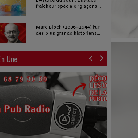
L'Astuce du Jour : L'astuce
fraîcheur spéciale "glaçons
malins"
Marc Bloch (1886–1944) l'un
des plus grands historiens
français du XXe siècle
En Une