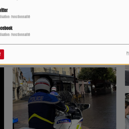
P
itter
ilisation: Fonctionnalité
acebook
ilisation: Fonctionnalité
lsé par
HelloAsso
P
r