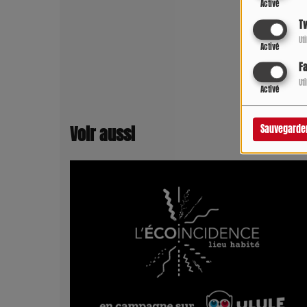
Activé
Tw
Ut
Activé
F
Ut
Activé
Propu
Sauvegarde
Voir aussi