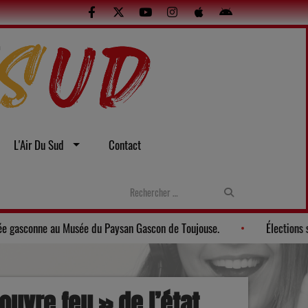
L'Air Du Sud
Contact
uelles
Gers: Une soirée gasconne au Musée du Paysan Gascon de
uvre feu » de l’état