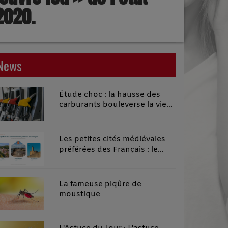
2020.
News
Étude choc : la hausse des
carburants bouleverse la vie
quotidienne des habitants des
territoires ruraux
Les petites cités médiévales
préférées des Français : le
classement 2026 qui remonte
le temps
La fameuse piqûre de
moustique