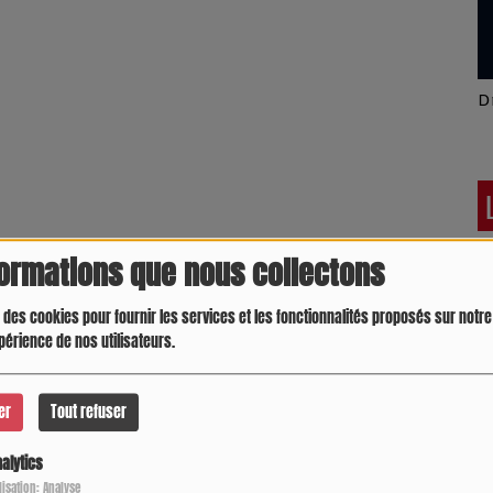
Latino América
D
formations que nous collectons
 des cookies pour fournir les services et les fonctionnalités proposés sur notre 
périence de nos utilisateurs.
er
Tout refuser
alytics
Julie On aime la
Marmite & Casserole
L
ilisation: Analyse