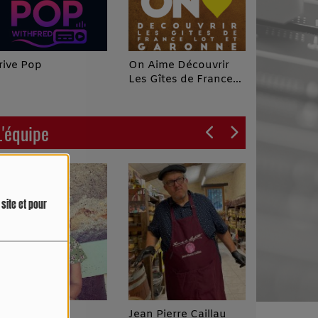
On Aime Découvrir
rive Pop
Les Gîtes de France
Lot et Garonne le
Poscast
L'équipe
site et pour
a Parenthèse
Jean Pierre Caillau