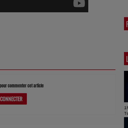
pour commenter cet article
 CONNECTER
Art of Mixing Series
1h
Proposée par Jean
T
Anza