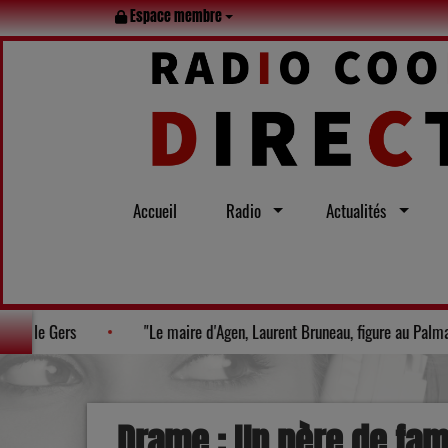
Espace membre
Accueil
Radio
Actualités
 immanquables du moment dans le Gers
"Le maire d'Agen, Laur
Drame : Un père de fam