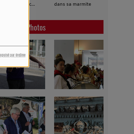
nchantée avec
dans sa marmite
éline
Dernières Photos
ropulsé par Orejime