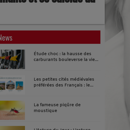
News
Étude choc : la hausse des
carburants bouleverse la vie
quotidienne des habitants des
territoires ruraux
Les petites cités médiévales
préférées des Français : le
classement 2026 qui remonte
le temps
La fameuse piqûre de
moustique