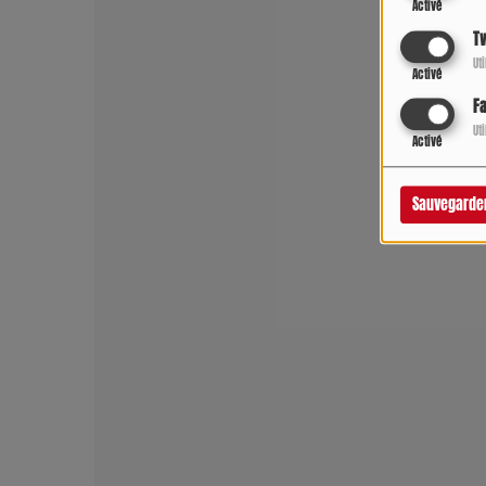
Activé
Tw
Ut
Activé
F
Ut
Activé
Sauvegarde