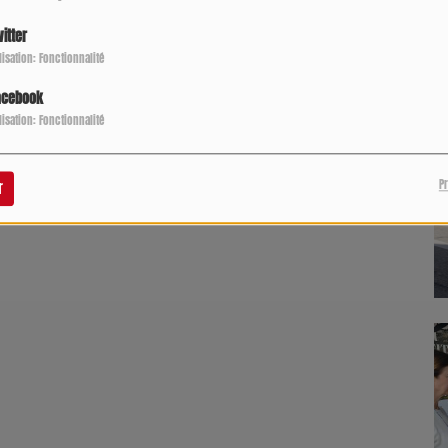
Pêche
Nicolas Demolis
E
C
itter
ilisation: Fonctionnalité
acebook
ilisation: Fonctionnalité
P
r