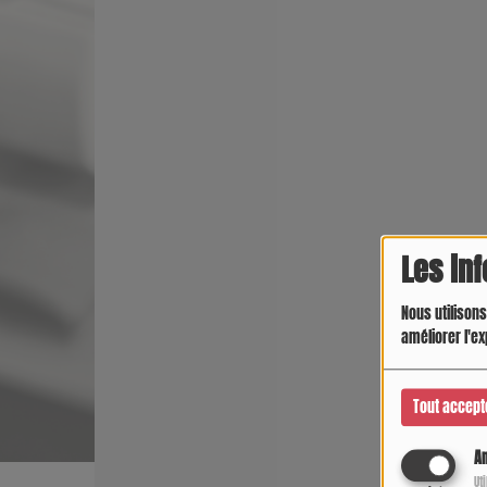
Les in
Nous utilisons
améliorer l'ex
Tout accept
An
Crespo Christine
Ut