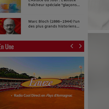
L'Astuce du Jour : L'astuce
fraîcheur spéciale "glaçons
malins"
Marc Bloch (1886–1944) l'un
des plus grands historiens
français du XXe siècle
En Une